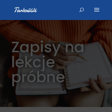
Zapisy na
lekcje
próbne