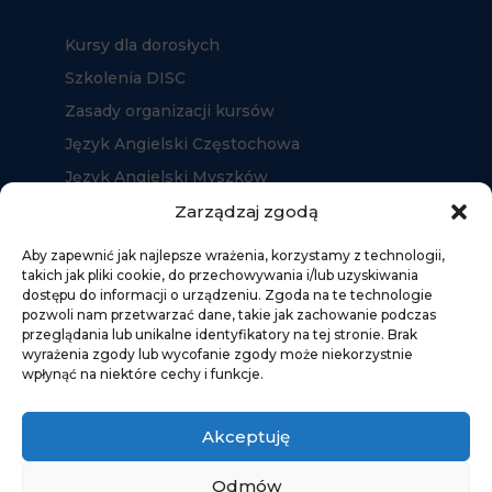
Kursy dla dorosłych
Szkolenia DISC
Zasady organizacji kursów
Język Angielski Częstochowa
Język Angielski Myszków
Język Angielski Kłobuck
Zarządzaj zgodą
Aby zapewnić jak najlepsze wrażenia, korzystamy z technologii,
takich jak pliki cookie, do przechowywania i/lub uzyskiwania
dostępu do informacji o urządzeniu. Zgoda na te technologie
pozwoli nam przetwarzać dane, takie jak zachowanie podczas
przeglądania lub unikalne identyfikatory na tej stronie. Brak
wyrażenia zgody lub wycofanie zgody może niekorzystnie
wpłynąć na niektóre cechy i funkcje.
Akceptuję
Odmów