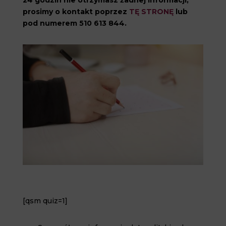
24 godzin nie otrzymasz żadnej informacji,
prosimy o kontakt poprzez
TĘ STRONĘ
lub
pod numerem 510 613 844.
[qsm quiz=1]