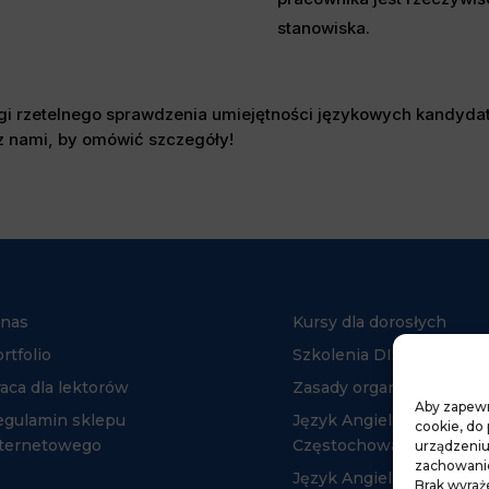
stanowiska.
ługi rzetelnego sprawdzenia umiejętności językowych kandyd
z nami, by omówić szczegóły!
 nas
Kursy dla dorosłych
rtfolio
Szkolenia DISC
aca dla lektorów
Zasady organizacji kurs
Aby zapewni
egulamin sklepu
Język Angielski
cookie, do
nternetowego
Częstochowa
urządzeniu
zachowanie 
Język Angielski Myszkó
Brak wyraż