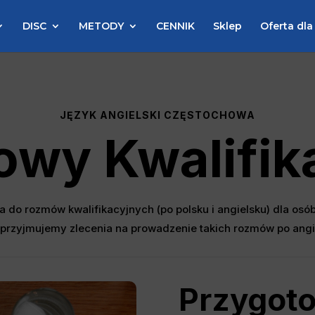
DISC
METODY
CENNIK
Sklep
Oferta dla
JĘZYK ANGIELSKI CZĘSTOCHOWA
wy Kwalifik
do rozmów kwalifikacyjnych (po polsku i angielsku) dla osób 
 przyjmujemy zlecenia na prowadzenie takich rozmów po angi
Przygoto