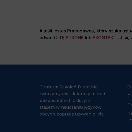
A jeśli jesteś Pracodawcą, który szuka us
odwiedź
TĘ STRONĘ
lub
SKONTAKTUJ
się 
Centrum Szkoleń DirectMe
O
tworzymy my – lektorzy metod
Po
bezpośrednich z dużym
Pr
stażem w nauczaniu języków
R
obcych poprzez używanie ich.
i