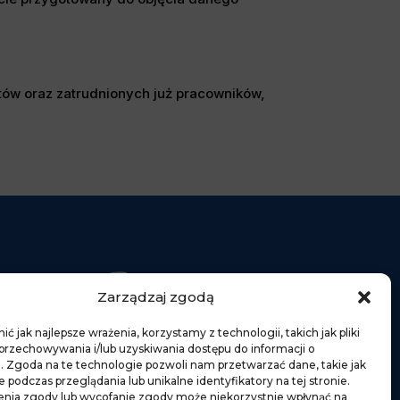
atów oraz zatrudnionych już pracowników,
Zarządzaj zgodą
ów
ć jak najlepsze wrażenia, korzystamy z technologii, takich jak pliki
 przechowywania i/lub uzyskiwania dostępu do informacji o
. Zgoda na te technologie pozwoli nam przetwarzać dane, takie jak
podczas przeglądania lub unikalne identyfikatory na tej stronie.
w
enia zgody lub wycofanie zgody może niekorzystnie wpłynąć na