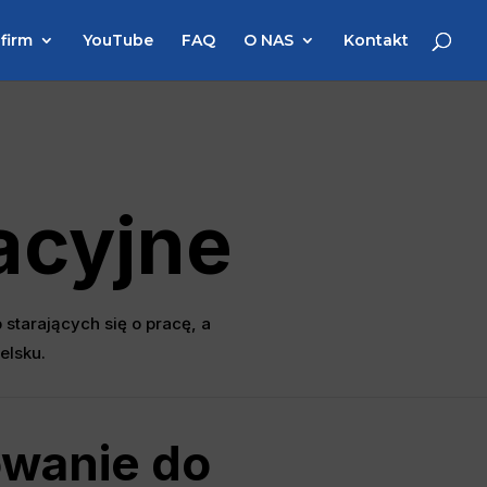
 firm
YouTube
FAQ
O NAS
Kontakt
acyjne
starających się o pracę, a
elsku.
wanie do