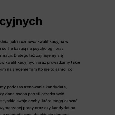
acyjnych
nia, jak i rozmowa kwalifikacyjna w
m ściśle bazują na psychologii oraz
rmacji. Dlatego też zajmujemy się
w kwalifikacyjnych oraz prowadzimy takie
m na zlecenie firm (to nie to samo, co
jemy podczas trenowania kandydata,
zy dana osoba potrafi przedstawić
zystkie swoje cechy, które mogą okazać
 wymarzonej pracy oraz czy kandydat na
ście przygotowany do objęcia danego