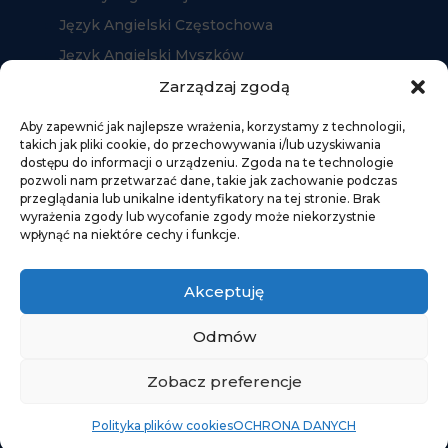
Język Angielski Częstochowa
Język Angielski Myszków
Język Angielski Kłobuck
Zarządzaj zgodą
Aby zapewnić jak najlepsze wrażenia, korzystamy z technologii,
takich jak pliki cookie, do przechowywania i/lub uzyskiwania
dostępu do informacji o urządzeniu. Zgoda na te technologie
pozwoli nam przetwarzać dane, takie jak zachowanie podczas
przeglądania lub unikalne identyfikatory na tej stronie. Brak
wyrażenia zgody lub wycofanie zgody może niekorzystnie
wpłynąć na niektóre cechy i funkcje.
Akceptuję
Odmów
Zobacz preferencje
2019 Tarkowski.edu.pl
Polityka plików cookies
OCHRONA DANYCH