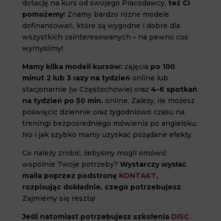
dotację na kurs od swojego Pracodawcy,
też Ci
pomożemy
! Znamy bardzo różne modele
dofinansowań, które są wygodne i dobre dla
wszystkich zainteresowanych – na pewno coś
wymyślimy!
Mamy kilka modeli kursów:
zajęcia
po 100
minut 2 lub 3 razy na tydzień
online lub
stacjonarnie (w Częstochowie) oraz
4-6 spotkań
na tydzień po 50 min.
online. Zależy, ile możesz
poświęcić dziennie oraz tygodniowo czasu na
treningi bezpośredniego mówienia po angielsku.
No i jak szybko mamy uzyskać pożądane efekty.
Co należy zrobić, żebyśmy mogli omówić
wspólnie Twoje potrzeby?
Wystarczy wysłać
maila poprzez podstronę
KONTAKT
,
rozpisując dokładnie, czego potrzebujesz
.
Zajmiemy się resztą!
Jeśli natomiast potrzebujesz szkolenia
DISC