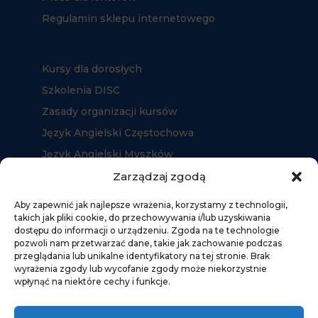
Regulamin sklepu internetowego
Kursy dla dorosłych
Szkolenia DISC
Zasady organizacji kursów
Język Angielski Częstochowa
Język Angielski Myszków
Język Angielski Kłobuck
Zarządzaj zgodą
Aby zapewnić jak najlepsze wrażenia, korzystamy z technologii,
takich jak pliki cookie, do przechowywania i/lub uzyskiwania
dostępu do informacji o urządzeniu. Zgoda na te technologie
pozwoli nam przetwarzać dane, takie jak zachowanie podczas
przeglądania lub unikalne identyfikatory na tej stronie. Brak
wyrażenia zgody lub wycofanie zgody może niekorzystnie
wpłynąć na niektóre cechy i funkcje.