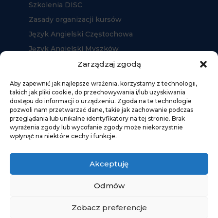
Szkolenia DISC
Zasady organizacji kursów
Język Angielski Częstochowa
Język Angielski Myszków
Język Angielski Kłobuck
Zarządzaj zgodą
Aby zapewnić jak najlepsze wrażenia, korzystamy z technologii,
takich jak pliki cookie, do przechowywania i/lub uzyskiwania
dostępu do informacji o urządzeniu. Zgoda na te technologie
pozwoli nam przetwarzać dane, takie jak zachowanie podczas
przeglądania lub unikalne identyfikatory na tej stronie. Brak
wyrażenia zgody lub wycofanie zgody może niekorzystnie
wpłynąć na niektóre cechy i funkcje.
Akceptuję
Odmów
Zobacz preferencje