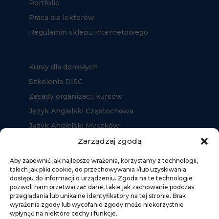
Portfolio
Praca dla lektorów
Regulamin sklepu internetowego
Kursy dla dorosłych
Szkolenia DISC
Zasady organizacji kursów
Język Angielski Częstochowa
Język Angielski Myszków
Język Angielski Kłobuck
Zarządzaj zgodą
Aby zapewnić jak najlepsze wrażenia, korzystamy z technologii,
takich jak pliki cookie, do przechowywania i/lub uzyskiwania
dostępu do informacji o urządzeniu. Zgoda na te technologie
pozwoli nam przetwarzać dane, takie jak zachowanie podczas
przeglądania lub unikalne identyfikatory na tej stronie. Brak
wyrażenia zgody lub wycofanie zgody może niekorzystnie
wpłynąć na niektóre cechy i funkcje.