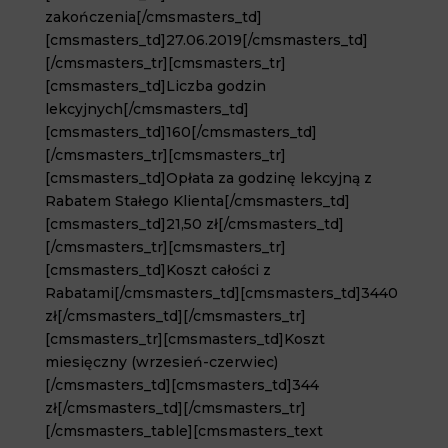
zakończenia[/cmsmasters_td]
[cmsmasters_td]27.06.2019[/cmsmasters_td]
[/cmsmasters_tr][cmsmasters_tr]
[cmsmasters_td]Liczba godzin
lekcyjnych[/cmsmasters_td]
[cmsmasters_td]160[/cmsmasters_td]
[/cmsmasters_tr][cmsmasters_tr]
[cmsmasters_td]Opłata za godzinę lekcyjną z
Rabatem Stałego Klienta[/cmsmasters_td]
[cmsmasters_td]21,50 zł[/cmsmasters_td]
[/cmsmasters_tr][cmsmasters_tr]
[cmsmasters_td]Koszt całości z
Rabatami[/cmsmasters_td][cmsmasters_td]3440
zł[/cmsmasters_td][/cmsmasters_tr]
[cmsmasters_tr][cmsmasters_td]Koszt
miesięczny (wrzesień-czerwiec)
[/cmsmasters_td][cmsmasters_td]344
zł[/cmsmasters_td][/cmsmasters_tr]
[/cmsmasters_table][cmsmasters_text