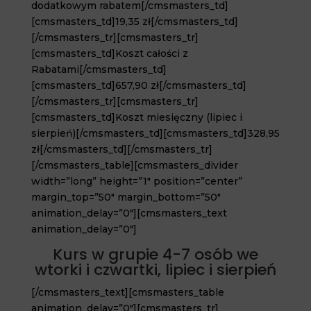
dodatkowym rabatem[/cmsmasters_td]
[cmsmasters_td]19,35 zł[/cmsmasters_td]
[/cmsmasters_tr][cmsmasters_tr]
[cmsmasters_td]Koszt całości z
Rabatami[/cmsmasters_td]
[cmsmasters_td]657,90 zł[/cmsmasters_td]
[/cmsmasters_tr][cmsmasters_tr]
[cmsmasters_td]Koszt miesięczny (lipiec i
sierpień)[/cmsmasters_td][cmsmasters_td]328,95
zł[/cmsmasters_td][/cmsmasters_tr]
[/cmsmasters_table][cmsmasters_divider
width=”long” height=”1″ position=”center”
margin_top=”50″ margin_bottom=”50″
animation_delay=”0″][cmsmasters_text
animation_delay=”0″]
Kurs w grupie 4-7 osób we
wtorki i czwartki, lipiec i sierpień
[/cmsmasters_text][cmsmasters_table
animation_delay=”0″][cmsmasters_tr]