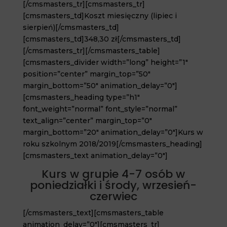
[/cmsmasters_tr][cmsmasters_tr]
[cmsmasters_td]Koszt miesięczny (lipiec i
sierpień)[/cmsmasters_td]
[cmsmasters_td]348,30 zł[/cmsmasters_td]
[/cmsmasters_tr][/cmsmasters_table]
[cmsmasters_divider width=”long” height=”1″
position=”center” margin_top=”50″
margin_bottom=”50″ animation_delay=”0″]
[cmsmasters_heading type=”h1″
font_weight=”normal” font_style=”normal”
text_align=”center” margin_top=”0″
margin_bottom=”20″ animation_delay=”0″]Kurs w
roku szkolnym 2018/2019[/cmsmasters_heading]
[cmsmasters_text animation_delay=”0″]
Kurs w grupie 4-7 osób w
poniedziałki i środy, wrzesień-
czerwiec
[/cmsmasters_text][cmsmasters_table
animation_delay=”0″][cmsmasters_tr]