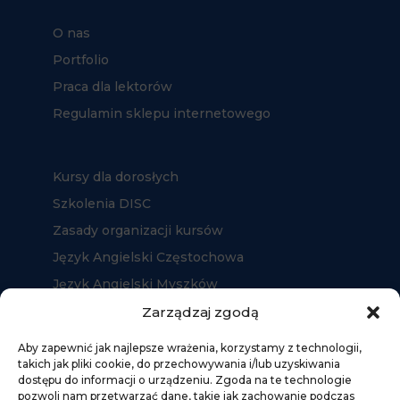
O nas
Portfolio
Praca dla lektorów
Regulamin sklepu internetowego
Kursy dla dorosłych
Szkolenia DISC
Zasady organizacji kursów
Język Angielski Częstochowa
Język Angielski Myszków
Język Angielski Kłobuck
Zarządzaj zgodą
Aby zapewnić jak najlepsze wrażenia, korzystamy z technologii,
takich jak pliki cookie, do przechowywania i/lub uzyskiwania
dostępu do informacji o urządzeniu. Zgoda na te technologie
pozwoli nam przetwarzać dane, takie jak zachowanie podczas