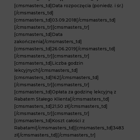
[cmsmasters_td]Data rozpoczęcia (poniedz. i śr.)
[/cmsmasters_td]
[cmsmasters_td]03.09.2018[/cmsmasters_td]
[/cmsmasters_tr][cmsmasters_tr]
[cmsmasters_td]Data
zakończenia[/cmsmasters_td]
[cmsmasters_td]26.06.2019[/cmsmasters_td]
[/cmsmasters_tr][cmsmasters_tr]
[cmsmasters_td]Liczba godzin
lekcyjnych[/cmsmasters_td]
[cmsmasters_td]162[/cmsmasters_td]
[/cmsmasters_tr][cmsmasters_tr]
[cmsmasters_td]Opłata za godzinę lekcyjną z
Rabatem Stałego Klienta[/cmsmasters_td]
[cmsmasters_td]21,50 zł[/cmsmasters_td]
[/cmsmasters_tr][cmsmasters_tr]
[cmsmasters_td]Koszt całości z
Rabatami[/cmsmasters_td][cmsmasters_td]3483
zł[/cmsmasters_td][/cmsmasters_tr]