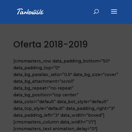
Oferta 2018-2019
[cmsmasters_row data_padding_bottom=”50″
data_padding_top=”0″
data_bg_parallax_ratio=”0.5″ data_bg_size=”cover”
data_bg_attachment=”scroll”
data_bg_repeat=”no-repeat”
data_bg_position=”top center”
data_color=”default” data_bot_style=”default”
data_top_style=”default” data_padding_right=”3″
data_padding_left=”3″ data_width=”boxed”]
[cmsmasters_column data_width=”1/1″]
[cmsmasters_text animation_delay=”0″]