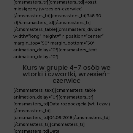
[cmsmasters_tr][cmsmasters_td]Koszt
miesięczny (wrzesień-czerwiec)
[/cmsmasters_td][cmsmasters_td]348,30
zł[/cmsmasters_td][/cmsmasters_tr]
[/cmsmasters_table][cmsmasters_divider
width=”long” height=”1″ position=”center”
margin_top=”50″ margin_bottom=”50″
animation_delay=”0″][cmsmasters_text
animation_delay=”0″]
Kurs w grupie 4-7 osób we
wtorki i czwartki, wrzesień-
czerwiec
[/cmsmasters_text][cmsmasters_table
animation_delay=”0″][cmsmasters_tr]
[cmsmasters_td]Data rozpoczęcia (wt. i czw.)
[/cmsmasters_td]
[cmsmasters_td]04.09.2018[/cmsmasters_td]
[/cmsmasters_tr][cmsmasters_tr]
[cmsmasters_td]Data