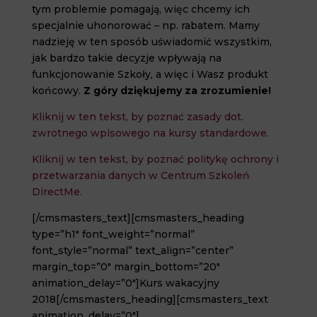
tym problemie pomagają, więc chcemy ich
specjalnie uhonorować – np. rabatem. Mamy
nadzieję w ten sposób uświadomić wszystkim,
jak bardzo takie decyzje wpływają na
funkcjonowanie Szkoły, a więc i Wasz produkt
końcowy.
Z góry dziękujemy za zrozumienie!
Kliknij w ten tekst, by poznać zasady dot.
zwrotnego wpisowego na kursy standardowe.
Kliknij w ten tekst, by poznać politykę ochrony i
przetwarzania danych w Centrum Szkoleń
DirectMe.
[/cmsmasters_text][cmsmasters_heading
type=”h1″ font_weight=”normal”
font_style=”normal” text_align=”center”
margin_top=”0″ margin_bottom=”20″
animation_delay=”0″]Kurs wakacyjny
2018[/cmsmasters_heading][cmsmasters_text
animation_delay=”0″]