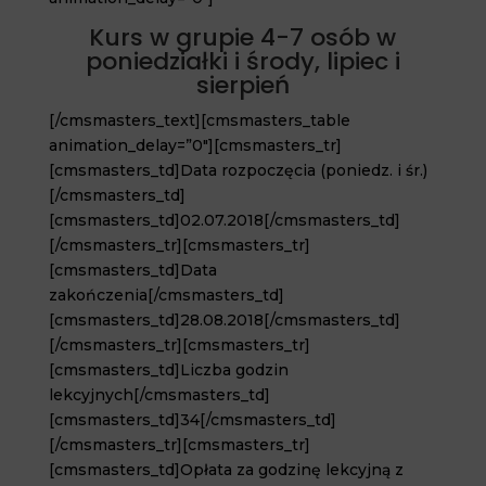
Kurs w grupie 4-7 osób w
poniedziałki i środy, lipiec i
sierpień
[/cmsmasters_text][cmsmasters_table
animation_delay=”0″][cmsmasters_tr]
[cmsmasters_td]Data rozpoczęcia (poniedz. i śr.)
[/cmsmasters_td]
[cmsmasters_td]02.07.2018[/cmsmasters_td]
[/cmsmasters_tr][cmsmasters_tr]
[cmsmasters_td]Data
zakończenia[/cmsmasters_td]
[cmsmasters_td]28.08.2018[/cmsmasters_td]
[/cmsmasters_tr][cmsmasters_tr]
[cmsmasters_td]Liczba godzin
lekcyjnych[/cmsmasters_td]
[cmsmasters_td]34[/cmsmasters_td]
[/cmsmasters_tr][cmsmasters_tr]
[cmsmasters_td]Opłata za godzinę lekcyjną z