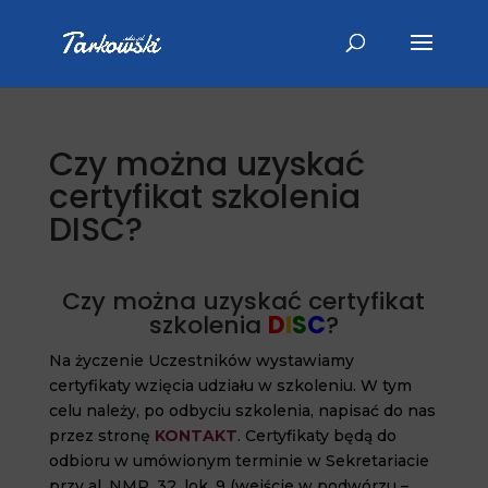
Czy można uzyskać
certyfikat szkolenia
DISC?
Czy można uzyskać certyfikat
szkolenia
D
I
S
C
?
Na życzenie Uczestników wystawiamy
certyfikaty wzięcia udziału w szkoleniu. W tym
celu należy, po odbyciu szkolenia, napisać do nas
przez stronę
KONTAKT
. Certyfikaty będą do
odbioru w umówionym terminie w Sekretariacie
przy al. NMP. 32, lok. 9 (wejście w podwórzu –