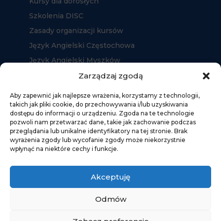
Kursy dla dorosłych
Szkolenia DISC
Zasady organizacji kursów
Język Angielski Częstochowa
Język Angielski Myszków
Język Angielski Kłobuck
Zarządzaj zgodą
Aby zapewnić jak najlepsze wrażenia, korzystamy z technologii,
takich jak pliki cookie, do przechowywania i/lub uzyskiwania
dostępu do informacji o urządzeniu. Zgoda na te technologie
pozwoli nam przetwarzać dane, takie jak zachowanie podczas
przeglądania lub unikalne identyfikatory na tej stronie. Brak
wyrażenia zgody lub wycofanie zgody może niekorzystnie
wpłynąć na niektóre cechy i funkcje.
Akceptuję
Odmów