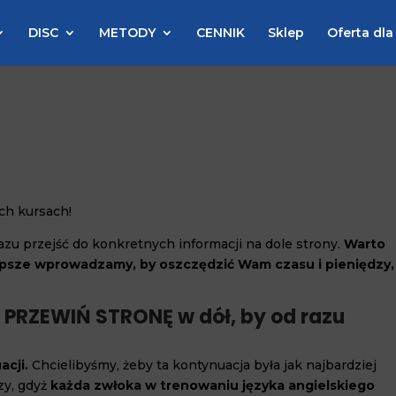
DISC
METODY
CENNIK
Sklep
Oferta dla
ch kursach!
razu przejść do konkretnych informacji na dole strony.
Warto
lepsze wprowadzamy, by oszczędzić Wam czasu i pieniędzy,
PRZEWIŃ STRONĘ w dół, by od razu
acji.
Chcielibyśmy, żeby ta kontynuacja była jak najbardziej
zy, gdyż
każda zwłoka w trenowaniu języka angielskiego