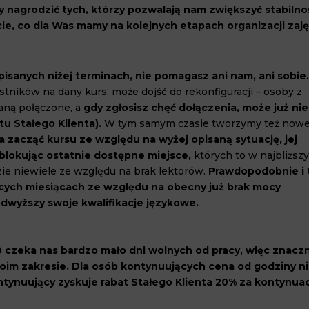
 nagrodzić tych, którzy pozwalają nam zwiększyć stabilno
ie, co dla Was mamy na kolejnych etapach organizacji zaję
opisanych niżej terminach, nie pomagasz ani nam, ani sobie
estników na dany kurs, może dojść do rekonfiguracji – osoby z
aną połączone, a
gdy zgłosisz chęć dołączenia, może już nie
tu Stałego Klienta).
W tym samym czasie tworzymy też now
a zacząć kursu ze względu na wyżej opisaną sytuację, jej
 blokując ostatnie dostępne miejsce,
których to w najbliższ
zie niewiele ze względu na brak lektorów.
Prawdopodobnie i 
cych miesiącach ze względu na obecny już brak mocy
dwyższy swoje kwalifikacje językowe.
 czeka nas bardzo mało dni wolnych od pracy, więc znacz
oim zakresie. Dla osób kontynuujących cena od godziny n
tynuujący zyskuje rabat Stałego Klienta 20% za kontynuac