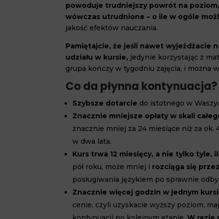
powoduje trudniejszy powrót na poziom,
wówczas utrudnione – o ile w ogóle moż
jakość efektów nauczania.
Pamiętajcie, że jeśli nawet wyjeżdżacie 
udziału w kursie,
jedynie korzystając z mat
grupa kończy w tygodniu zajęcia, i można 
Co da płynna kontynuacja?
Szybsze dotarcie
do istotnego w Waszy
Znacznie mniejsze opłaty w skali całeg
znacznie mniej za 24 miesiące niż za ok.
w dwa lata.
Kurs trwa 12 miesięcy, a nie tylko tyle, i
pół roku, może mniej i
rozciąga się przez
posługiwania językiem po sprawnie odby
Znacznie więcej godzin w jednym kursi
cenie, czyli uzyskacie wyższy poziom, maj
kontynuacji po kolejnym etapie.
W razie 