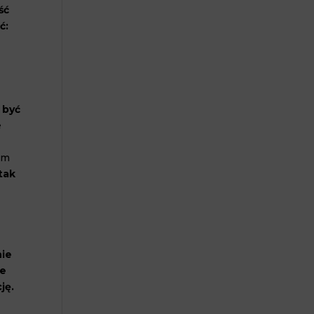
ść
ć:
.
 być
e
ym
tak
nie
ie
ję.