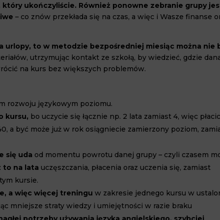
 który ukończyliście. Również ponowne zebranie grupy jes
liwe
– co znów przekłada się na czas, a więc i Wasze finanse o
na urlopy, to w metodzie bezpośredniej miesiąc można nie 
eriałów, utrzymując kontakt ze szkołą, by wiedzieć, gdzie dan
wrócić na kurs bez większych problemów.
m rozwoju językowym poziomu.
o kursu,
bo uczycie się łącznie np. 2 lata zamiast 4, więc płaci
 40, a być może już w rok osiągniecie zamierzony poziom, zami
le się uda
od momentu powrotu danej grupy – czyli czasem m
 to na lata
uczęszczania, płacenia oraz uczenia się, zamiast
tym kursie.
e, a więc więcej treningu
w zakresie jednego kursu w ustalo
ąc mniejsze straty wiedzy i umiejętności w razie braku
nagłej potrzeby używania języka angielskiego, szybciej