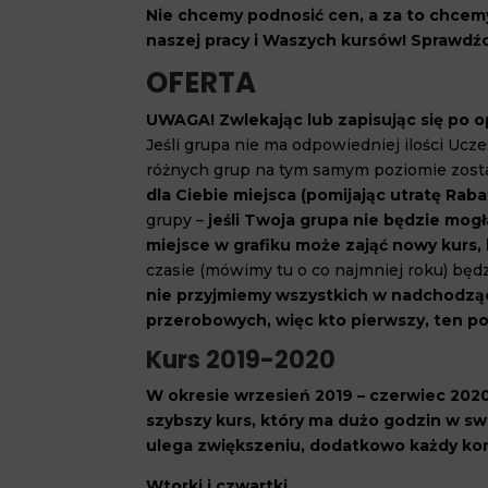
Nie chcemy podnosić cen, a za to chcemy
naszej pracy i Waszych kursów! Sprawdźc
OFERTA
UWAGA!
Zwlekając lub zapisując się po 
Jeśli grupa nie ma odpowiedniej ilości Ucz
różnych grup na tym samym poziomie zost
dla Ciebie miejsca (pomijając utratę Raba
grupy –
jeśli Twoja grupa nie będzie mogł
miejsce w grafiku może zająć nowy kurs,
czasie (mówimy tu o co najmniej roku) będ
nie przyjmiemy wszystkich w nadchodzą
przerobowych, więc kto pierwszy, ten po
Kurs 2019-2020
W okresie wrzesień 2019 – czerwiec 2020
szybszy kurs, który ma dużo godzin w sw
ulega zwiększeniu, dodatkowo każdy kon
Wtorki i czwartki