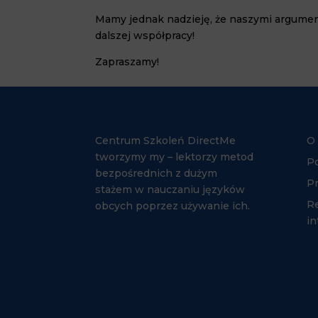
Mamy jednak nadzieję, że naszymi argume
dalszej współpracy!
Zapraszamy!
Centrum Szkoleń DirectMe
O
tworzymy my – lektorzy metod
Po
bezpośrednich z dużym
Pr
stażem w nauczaniu języków
R
obcych poprzez używanie ich.
i