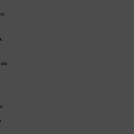
bo
a,
 dla
j
 w
a