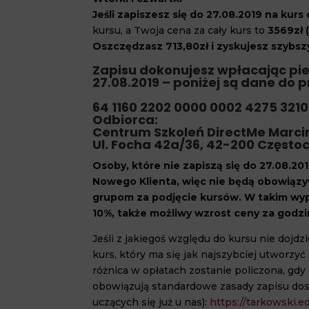
Jeśli zapiszesz się do 27.08.2019 na kurs
kursu, a Twoja cena za cały kurs to
3569zł 
Oszczędzasz 713,80zł i zyskujesz szybsz
Zapisu dokonujesz wpłacając pier
27.08.2019 – poniżej są dane do 
64 1160 2202 0000 0002 4275 321
Odbiorca:
Centrum Szkoleń DirectMe Marci
Ul. Focha 42a/36, 42-200 Częst
Osoby, które nie zapiszą się do 27.08.201
Nowego Klienta, więc nie będą obowiązy
grupom za podjęcie kursów. W takim wyp
10%, także możliwy wzrost ceny za godzi
Jeśli z jakiegoś względu do kursu nie dojd
kurs, który ma się jak najszybciej utworz
różnica w opłatach zostanie policzona, gdy
obowiązują standardowe zasady zapisu dost
uczących się już u nas):
https://tarkowski.e