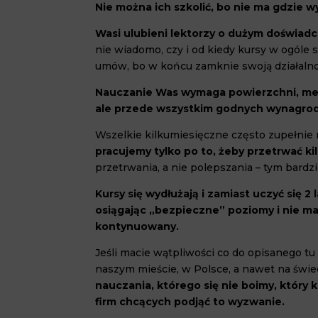
Nie można ich szkolić, bo nie ma gdzie w
Wasi ulubieni lektorzy o dużym doświadcz
nie wiadomo, czy i od kiedy kursy w ogóle 
umów, bo w końcu zamknie swoją działalno
Nauczanie Was wymaga powierzchni, medi
ale przede wszystkim godnych wynagrodz
Wszelkie kilkumiesięczne często zupełnie
pracujemy tylko po to, żeby przetrwać ki
przetrwania, a nie polepszania – tym bardzi
Kursy się wydłużają i zamiast uczyć się 2 l
osiągając „bezpieczne” poziomy i nie ma
kontynuowany.
Jeśli macie wątpliwości co do opisanego tu
naszym mieście, w Polsce, a nawet na świe
nauczania, którego się nie boimy, który k
firm chcących podjąć to wyzwanie.