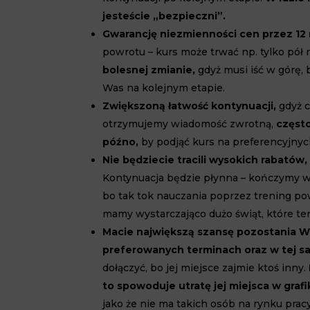
jesteście „bezpieczni”.
Gwarancję niezmienności cen przez 12 
powrotu – kurs może trwać np. tylko pół
bolesnej zmianie,
gdyż musi iść w górę,
Was na kolejnym etapie.
Zwiększoną łatwość kontynuacji,
gdyż c
otrzymujemy wiadomość zwrotną,
często
późno,
by podjąć kurs na preferencyjnyc
Nie będziecie tracili wysokich rabatów,
Kontynuacja będzie płynna – kończymy w s
bo tak tok nauczania poprzez trening po
mamy wystarczająco dużo świąt, które ten
Macie największą szansę pozostania W
preferowanych terminach oraz w tej s
dołączyć, bo jej miejsce zajmie ktoś inny.
to spowoduje utratę jej miejsca w grafi
jako że nie ma takich osób na rynku pracy