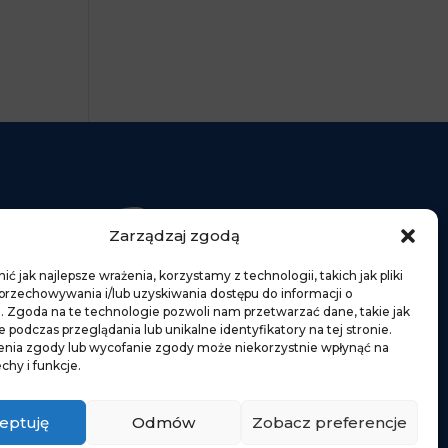
Zarządzaj zgodą
ów
ć jak najlepsze wrażenia, korzystamy z technologii, takich jak pliki
 przechowywania i/lub uzyskiwania dostępu do informacji o
. Zgoda na te technologie pozwoli nam przetwarzać dane, takie jak
podczas przeglądania lub unikalne identyfikatory na tej stronie.
w
enia zgody lub wycofanie zgody może niekorzystnie wpłynąć na
chy i funkcje.
eptuję
Odmów
Zobacz preferencje