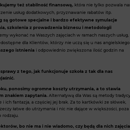
kujemy też stabilność finansową,
która nie tylko pozwala n
dczenie usług dodatkowych, przyznawanie rabatów itp.
 są gotowe specjalne i bardzo efektywne symulacje
ia, szkolenia z prowadzenia biznesu i metodologii
żemy wykonać na Waszych zajęciach w ramach naszych usług,
dostępne dla Klientów, którzy nie uczą się u nas angielskiego
aszego istnienia
i odpowiednio zwiększona ilość godzin na
prawy z tego, jak funkcjonuje szkoła z tak dla nas
jaśnić.
roku, ponosimy ogromne koszty utrzymania, a to stawia
żym znakiem zapytania.
Alternatywą dla Was są metody tradycy
 ich fantazja, a częściej jej brak. Za to kartkówki ze słówek,
zeczy łatwe do utrzymania i nic nie dające w większości, poza
 rodzaju.
torów, bo nie ma i nie wiadomo, czy będą dla nich zajęcia