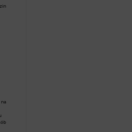
zin
e
 na
u
sób