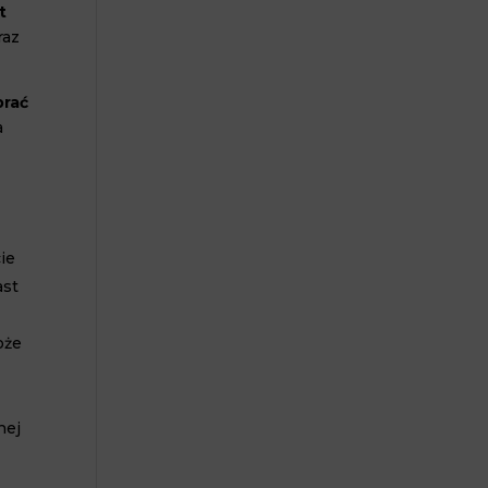
t
raz
brać
a
cie
ast
oże
nej