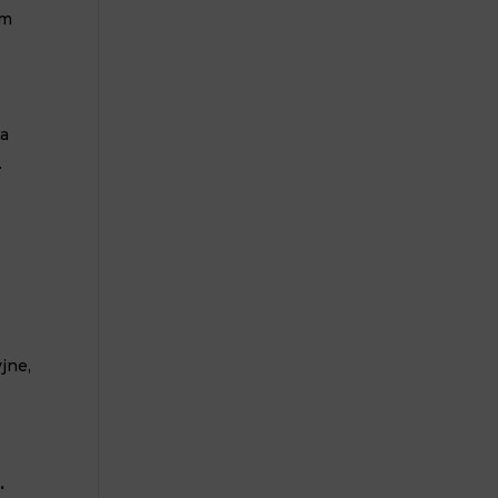
am
 a
.
jne,
.