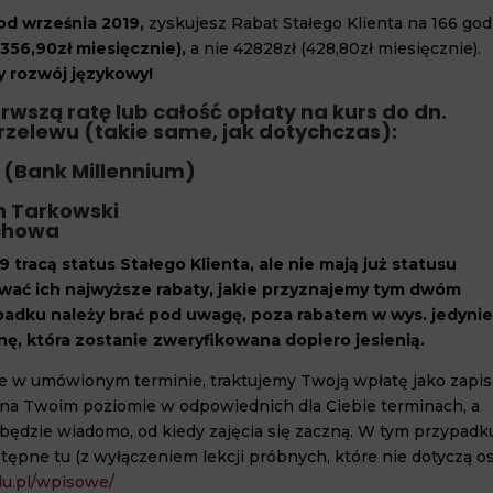
 od września 2019,
zyskujesz Rabat Stałego Klienta na 166 god
(356,90zł miesięcznie),
a nie 42828zł (428,80zł miesięcznie).
y rozwój językowy!
wszą ratę lub całość opłaty na kurs do dn.
przelewu (takie same, jak dotychczas):
0 (Bank Millennium)
n Tarkowski
ochowa
9 tracą status Stałego Klienta, ale nie mają już statusu
wać ich najwyższe rabaty, jakie przyznajemy tym dwóm
adku należy brać pod uwagę, poza rabatem w wys. jedyni
nę, która zostanie zweryfikowana dopiero jesienią.
zie w umówionym terminie, traktujemy Twoją wpłatę jako zapis
yć na Twoim poziomie w odpowiednich dla Ciebie terminach, a
 będzie wiadomo, od kiedy zajęcia się zaczną. W tym przypadk
ępne tu (z wyłączeniem lekcji próbnych, które nie dotyczą o
du.pl/wpisowe/