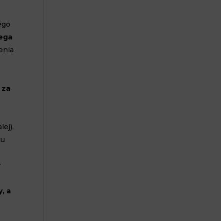
ego
lega
enia
 za
ej),
ku
w
, a