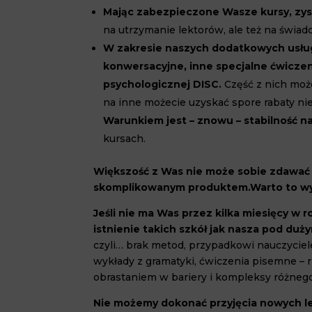
Mając zabezpieczone Wasze kursy, zys
na utrzymanie lektorów, ale też na świa
W zakresie naszych dodatkowych usług
konwersacyjne, inne specjalne ćwiczen
psychologicznej DISC.
Część z nich mo
na inne możecie uzyskać spore rabaty nie
Warunkiem jest – znowu – stabilność n
kursach.
Większość z Was nie może sobie zdawać s
skomplikowanym produktem.
Warto to wy
Jeśli nie ma Was przez kilka miesięcy w 
istnienie takich szkół jak nasza pod du
czyli… brak metod, przypadkowi nauczyciele i
wykłady z gramatyki, ćwiczenia pisemne – r
obrastaniem w bariery i kompleksy różnego
Nie możemy dokonać przyjęcia nowych lek