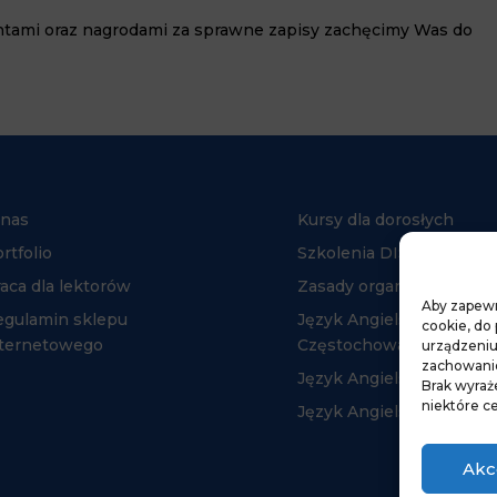
ntami oraz nagrodami za sprawne zapisy zachęcimy Was do
 nas
Kursy dla dorosłych
rtfolio
Szkolenia DISC
aca dla lektorów
Zasady organizacji kurs
Aby zapewni
egulamin sklepu
Język Angielski
cookie, do
nternetowego
Częstochowa
urządzeniu
zachowanie 
Język Angielski Myszkó
Brak wyraż
niektóre ce
Język Angielski Kłobuck
Akc