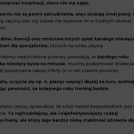
yznaczać hospitacji, skoro nie ma zajęć.
eniu nie są pewni zatrudnienia, więc szukają innej pracy,
się zaczną oraz czy szkoła nie wypowie im w trudnym okresie
ść.
ów, licencji oraz mnóstwa innych opłat każdego miesiąc
eń dla specjalistów,
których na rynku ubywa.
 nikomu niepotrzebne przerwy, powodują, że
każdego roku
lka miesięcy bycia na minusie.
Musimy podejmować działania
ej poszerzania naszej Oferty (o co też czasem prosicie).
ata, uczycie się np. 4, płacąc więcej i dłużej za kurs, wolnie
jąc pewności, że kolejnego roku trening będzie
 stanu rzeczy, sprawdźcie, ile szkół metod bezpośrednich jest
cie.
To najtrudniejszy, ale i najefektywniejszy rodzaj
ochamy, ale który daje bardzo niską stabilność istnienia dl