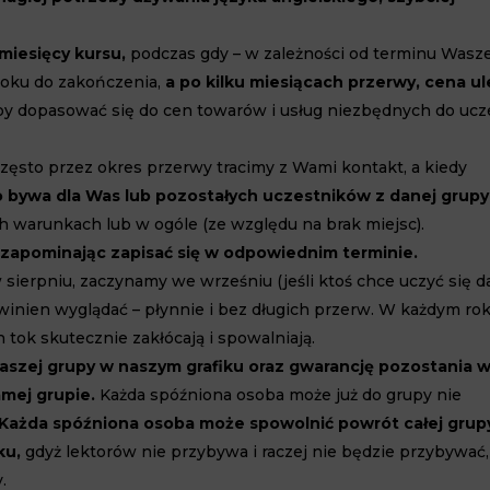
miesięcy kursu,
podczas gdy – w zależności od terminu Wasz
 roku do zakończenia,
a po kilku miesiącach przerwy, cena u
 by dopasować się do cen towarów i usług niezbędnych do ucz
zęsto przez okres przerwy tracimy z Wami kontakt, a kiedy
 bywa dla Was lub pozostałych uczestników z danej grupy
h warunkach lub w ogóle (ze względu na brak miejsc).
zapominając zapisać się w odpowiednim terminie.
ierpniu, zaczynamy we wrześniu (jeśli ktoś chce uczyć się dal
winien wyglądać – płynnie i bez długich przerw. W każdym ro
 tok skutecznie zakłócają i spowalniają.
aszej grupy w naszym grafiku oraz gwarancję pozostania 
amej grupie.
Każda spóźniona osoba może już do grupy nie
Każda spóźniona osoba może spowolnić powrót całej grupy
ku,
gdyż lektorów nie przybywa i raczej nie będzie przybywać,
.