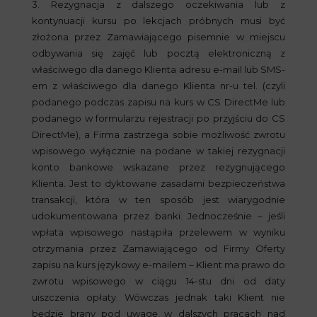
3. Rezygnacja z dalszego oczekiwania lub z
kontynuacji kursu po lekcjach próbnych musi być
złożona przez Zamawiającego pisemnie w miejscu
odbywania się zajęć lub pocztą elektroniczną z
właściwego dla danego Klienta adresu e-mail lub SMS-
em z właściwego dla danego Klienta nr-u tel. (czyli
podanego podczas zapisu na kurs w CS DirectMe lub
podanego w formularzu rejestracji po przyjściu do CS
DirectMe), a Firma zastrzega sobie możliwość zwrotu
wpisowego wyłącznie na podane w takiej rezygnacji
konto bankowe wskazane przez rezygnującego
Klienta. Jest to dyktowane zasadami bezpieczeństwa
transakcji, która w ten sposób jest wiarygodnie
udokumentowana przez banki. Jednocześnie – jeśli
wpłata wpisowego nastąpiła przelewem w wyniku
otrzymania przez Zamawiającego od Firmy Oferty
zapisu na kurs językowy e-mailem – Klient ma prawo do
zwrotu wpisowego w ciągu 14-stu dni od daty
uiszczenia opłaty. Wówczas jednak taki Klient nie
będzie brany pod uwagę w dalszych pracach nad