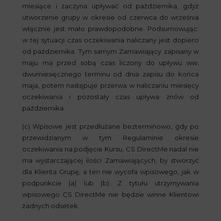
miesiące i zaczyna upływać od października, gdyż
utworzenie grupy w okresie od czerwca do września
włącznie jest mało prawdopodobne. Podsumowując:
w tej sytuacji czas oczekiwania naliczany jest dopiero
od października. Tym samym Zamawiający zapisany w
maju ma przed sobą czas liczony do upływu ww.
dwumiesięcznego terminu od dnia zapisu do końca
maja, potem następuje przerwa w naliczaniu miesięcy
oczekiwania i pozostały czas upływa znów od
października.
(c) Wpisowe jest przedłużane bezterminowo
, gdy po
przewidzianym w tym Regulaminie okresie
oczekiwania na podjęcie Kursu, CS DirectMe nadal nie
ma wystarczającej ilości Zamawiających, by stworzyć
dla Klienta Grupę, a ten nie wycofa wpisowego, jak w
podpunkcie (a) lub (b). Z tytułu utrzymywania
wpisowego CS DirectMe nie będzie winne Klientowi
żadnych odsetek.