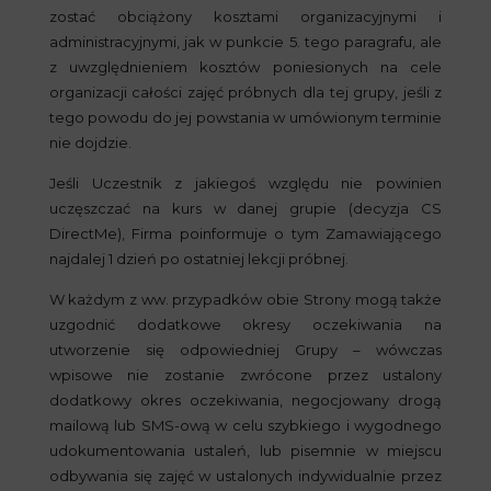
zostać obciążony kosztami organizacyjnymi i
administracyjnymi, jak w punkcie 5. tego paragrafu, ale
z uwzględnieniem kosztów poniesionych na cele
organizacji całości zajęć próbnych dla tej grupy, jeśli z
tego powodu do jej powstania w umówionym terminie
nie dojdzie.
Jeśli Uczestnik z jakiegoś względu nie powinien
uczęszczać na kurs w danej grupie (decyzja CS
DirectMe), Firma poinformuje o tym Zamawiającego
najdalej 1 dzień po ostatniej lekcji próbnej.
W każdym z ww. przypadków obie Strony mogą także
uzgodnić dodatkowe okresy oczekiwania na
utworzenie się odpowiedniej Grupy – wówczas
wpisowe nie zostanie zwrócone przez ustalony
dodatkowy okres oczekiwania, negocjowany drogą
mailową lub SMS-ową w celu szybkiego i wygodnego
udokumentowania ustaleń, lub pisemnie w miejscu
odbywania się zajęć w ustalonych indywidualnie przez