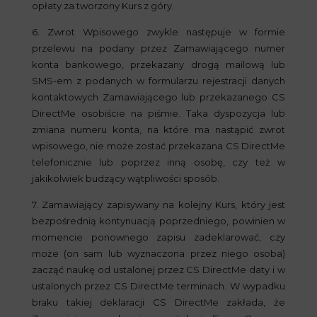
opłaty za tworzony Kurs z góry.
6. Zwrot Wpisowego zwykle następuje w formie
przelewu na podany przez Zamawiającego numer
konta bankowego, przekazany drogą mailową lub
SMS-em z podanych w formularzu rejestracji danych
kontaktowych Zamawiającego lub przekazanego CS
DirectMe osobiście na piśmie. Taka dyspozycja lub
zmiana numeru konta, na które ma nastąpić zwrot
wpisowego, nie może zostać przekazana CS DirectMe
telefonicznie lub poprzez inną osobę, czy też w
jakikolwiek budzący wątpliwości sposób.
7. Zamawiający zapisywany na kolejny Kurs, który jest
bezpośrednią kontynuacją poprzedniego, powinien w
momencie ponownego zapisu zadeklarować, czy
może (on sam lub wyznaczona przez niego osoba)
zacząć naukę od ustalonej przez CS DirectMe daty i w
ustalonych przez CS DirectMe terminach. W wypadku
braku takiej deklaracji CS DirectMe zakłada, że