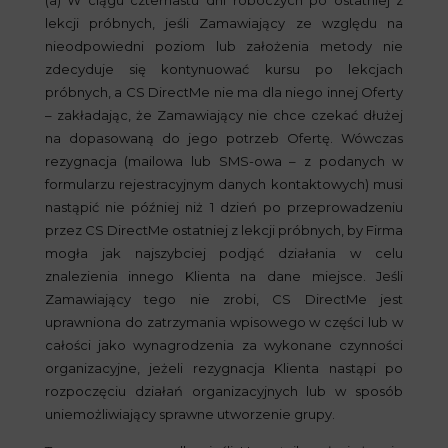
(a) W ciągu czternastu dni roboczych po ostatniej z
lekcji próbnych, jeśli Zamawiający ze względu na
nieodpowiedni poziom lub założenia metody nie
zdecyduje się kontynuować kursu po lekcjach
próbnych, a CS DirectMe nie ma dla niego innej Oferty
– zakładając, że Zamawiający nie chce czekać dłużej
na dopasowaną do jego potrzeb Ofertę. Wówczas
rezygnacja (mailowa lub SMS-owa – z podanych w
formularzu rejestracyjnym danych kontaktowych) musi
nastąpić nie później niż 1 dzień po przeprowadzeniu
przez CS DirectMe ostatniej z lekcji próbnych, by Firma
mogła jak najszybciej podjąć działania w celu
znalezienia innego Klienta na dane miejsce. Jeśli
Zamawiający tego nie zrobi, CS DirectMe jest
uprawniona do zatrzymania wpisowego w części lub w
całości jako wynagrodzenia za wykonane czynności
organizacyjne, jeżeli rezygnacja Klienta nastąpi po
rozpoczęciu działań organizacyjnych lub w sposób
uniemożliwiający sprawne utworzenie grupy.