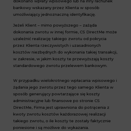
dokonano wpłaty wpisowego lub na inny rachunek
bankowy wskazany przez Klienta w sposób
umożliwiający jednoznaczną identyfikację.
Jeżeli Klient – mimo powyższego – zażąda
dokonania zwrotu w innej formie, CS DirectMe może
uzależnić realizację takiego zwrotu od pokrycia
przez Klienta rzeczywistych i uzasadnionych
kosztów niezbędnych do wykonania takiej transakcji,
w zakresie, w jakim koszty te przewyższają koszty
standardowego zwrotu przelewem bankowym.
W przypadku wielokrotnego wpłacania wpisowego i
żądania jego zwrotu przez tego samego Klienta w
sposób generujący powtarzające się koszty
administracyjne lub finansowe po stronie CS
DirectMe, Firma jest uprawniona do potrącenia z
kwoty zwrotu kosztów każdorazowej realizacji
takiego zwrotu, o ile koszty te zostały faktycznie
poniesione i są możliwe do wykazania.