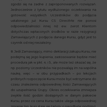
zgodzi się na żadne z zaproponowanych rozwiązań.
Jednocześnie z tytułu wydłużonego oczekiwania na
gotowość wszystkich Uczestników do podjęcia
ustalonego już Kursu CS DirectMe nie ponosi
odpowiedzialności innej niż ew. zwrot Klientom
dotychczas wpłaconych środków w razie rezygnacji
Zamawiających z podjęcia danego Kursu, gdyż jest to
czynnik od niej niezależny.
8. Jeśli Zamawiający, mimo deklaracji zakupu Kursu, nie
podejmą się jego kupienia, zastosowanie będzie mieć
procedura jak w pkt. 4. i 5., ale może też okazać się, że
np. poziomy Uczestników nie pozwalają im na wspólna
naukę, więc – w obu przypadkach – po lekcjach
próbnych rozpoczęcie Kursu może być wstrzymane do
czasu znalezienia odpowiedniej ilości Zamawiających
do uzupełnienia Grupy. Okres oczekiwania zmniejsza
zwykle ilość godzin dostępnych w danym pakiecie
Kursu, przez co cena Kursu także ulega odpowiedniej
zmianie (np. kurs staje się tańszy o nieodbyte godziny),