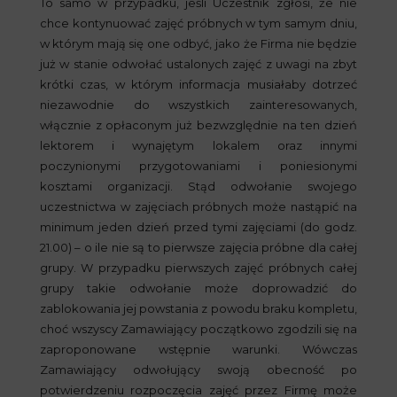
To samo w przypadku, jeśli Uczestnik zgłosi, że nie
chce kontynuować zajęć próbnych w tym samym dniu,
w którym mają się one odbyć, jako że Firma nie będzie
już w stanie odwołać ustalonych zajęć z uwagi na zbyt
krótki czas, w którym informacja musiałaby dotrzeć
niezawodnie do wszystkich zainteresowanych,
włącznie z opłaconym już bezwzględnie na ten dzień
lektorem i wynajętym lokalem oraz innymi
poczynionymi przygotowaniami i poniesionymi
kosztami organizacji. Stąd odwołanie swojego
uczestnictwa w zajęciach próbnych może nastąpić na
minimum jeden dzień przed tymi zajęciami (do godz.
21.00) – o ile nie są to pierwsze zajęcia próbne dla całej
grupy. W przypadku pierwszych zajęć próbnych całej
grupy takie odwołanie może doprowadzić do
zablokowania jej powstania z powodu braku kompletu,
choć wszyscy Zamawiający początkowo zgodzili się na
zaproponowane wstępnie warunki. Wówczas
Zamawiający odwołujący swoją obecność po
potwierdzeniu rozpoczęcia zajęć przez Firmę może