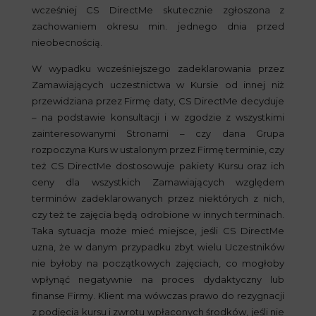
wcześniej CS DirectMe skutecznie zgłoszona z
zachowaniem okresu min. jednego dnia przed
nieobecnością.
W wypadku wcześniejszego zadeklarowania przez
Zamawiających uczestnictwa w Kursie od innej niż
przewidziana przez Firmę daty, CS DirectMe decyduje
– na podstawie konsultacji i w zgodzie z wszystkimi
zainteresowanymi Stronami – czy dana Grupa
rozpoczyna Kurs w ustalonym przez Firmę terminie, czy
też CS DirectMe dostosowuje pakiety Kursu oraz ich
ceny dla wszystkich Zamawiających względem
terminów zadeklarowanych przez niektórych z nich,
czy też te zajęcia będą odrobione w innych terminach.
Taka sytuacja może mieć miejsce, jeśli CS DirectMe
uzna, że w danym przypadku zbyt wielu Uczestników
nie byłoby na początkowych zajęciach, co mogłoby
wpłynąć negatywnie na proces dydaktyczny lub
finanse Firmy. Klient ma wówczas prawo do rezygnacji
z podjęcia kursu i zwrotu wpłaconych środków, jeśli nie