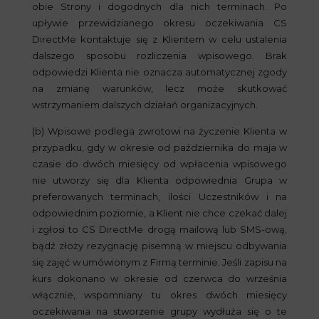
obie Strony i dogodnych dla nich terminach. Po
upływie przewidzianego okresu oczekiwania CS
DirectMe kontaktuje się z Klientem w celu ustalenia
dalszego sposobu rozliczenia wpisowego. Brak
odpowiedzi Klienta nie oznacza automatycznej zgody
na zmianę warunków, lecz może skutkować
wstrzymaniem dalszych działań organizacyjnych.
(b) Wpisowe podlega zwrotowi na życzenie Klienta w
przypadku, gdy w okresie od października do maja w
czasie do dwóch miesięcy od wpłacenia wpisowego
nie utworzy się dla Klienta odpowiednia Grupa w
preferowanych terminach, ilości Uczestników i na
odpowiednim poziomie, a Klient nie chce czekać dalej
i zgłosi to CS DirectMe drogą mailową lub SMS-ową,
bądź złoży rezygnację pisemną w miejscu odbywania
się zajęć w umówionym z Firmą terminie. Jeśli zapisu na
kurs dokonano w okresie od czerwca do września
włącznie, wspomniany tu okres dwóch miesięcy
oczekiwania na stworzenie grupy wydłuża się o te