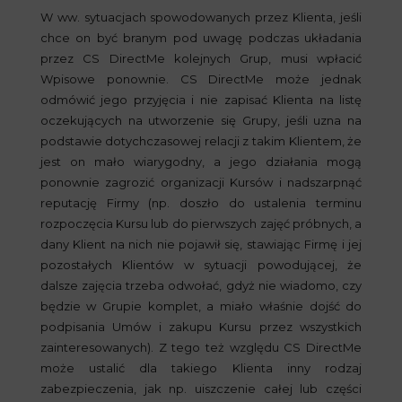
W ww. sytuacjach spowodowanych przez Klienta, jeśli
chce on być branym pod uwagę podczas układania
przez CS DirectMe kolejnych Grup, musi wpłacić
Wpisowe ponownie. CS DirectMe może jednak
odmówić jego przyjęcia i nie zapisać Klienta na listę
oczekujących na utworzenie się Grupy, jeśli uzna na
podstawie dotychczasowej relacji z takim Klientem, że
jest on mało wiarygodny, a jego działania mogą
ponownie zagrozić organizacji Kursów i nadszarpnąć
reputację Firmy (np. doszło do ustalenia terminu
rozpoczęcia Kursu lub do pierwszych zajęć próbnych, a
dany Klient na nich nie pojawił się, stawiając Firmę i jej
pozostałych Klientów w sytuacji powodującej, że
dalsze zajęcia trzeba odwołać, gdyż nie wiadomo, czy
będzie w Grupie komplet, a miało właśnie dojść do
podpisania Umów i zakupu Kursu przez wszystkich
zainteresowanych). Z tego też względu CS DirectMe
może ustalić dla takiego Klienta inny rodzaj
zabezpieczenia, jak np. uiszczenie całej lub części