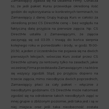
Zamawiający zgadza się na ustalenia Firmy. Oznacza
to, że jeśli pakiet Kursu przewiduje określoną ilość
godzin do wykorzystania w konkretnych terminach, to
Zamawiający z danej Grupy kupują Kurs w całości za
określoną przez CS DirectMe cenę – bez względu na
faktyczną datę przyjścia na pierwsze zajęcia. Np. CS
DirectMe ustaliła z Zamawiającymi, że zajęcia
zaczynają się od 03.09. i trwają do końca sierpnia
kolejnego roku w poniedziałki i środy, w godz. 19.00-
20.50, a jeden z Uczestników nie pojawia się na dwóch
pierwszych lekcjach, wówczas Kurs został przez CS
DirectMe uznany za rentowny tylko na zasadach, jakie
wcześniej Firma przedstawiła Zamawiającym i na które
się wszyscy zgodzili. Stąd, po przyjściu dopiero na
trzecie zajęcia, mimo nieodbycia dwóch poprzednich,
Zamawiający płaci za cały pakiet – włącznie z
nieodbytymi godzinami. CS DirectMe może natomiast
zgodzić się na odrobienie takich nieodbytych zajęć w
innej grupie o zbliżonym poziomie, jeśli taka jest i są w
niej miejsca oraz jeśli taka nieobecność została