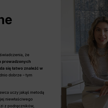
ne
oświadczenia, że
h prowadzonych
da się łatwo znaleźć w
dnio dobrze – tym
odawca uczy jakąś metodą
 jej niewłaściwego
zi z podręczników,