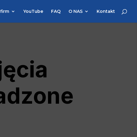
 firm
YouTube
FAQ
O NAS
Kontakt
jęcia
adzone