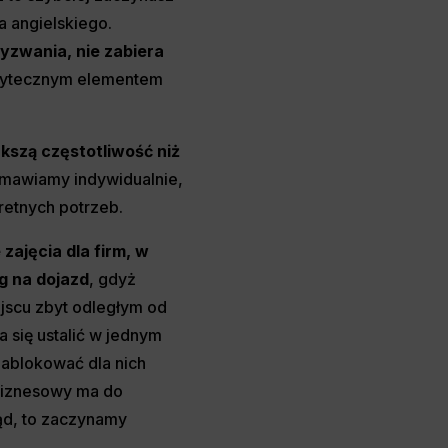
a angielskiego.
yzwania, nie zabiera
 użytecznym elementem
kszą częstotliwość niż
 omawiamy indywidualnie,
retnych potrzeb.
 zajęcia dla firm, w
g na dojazd
, gdyż
ejscu zbyt odległym od
a się ustalić w jednym
 zablokować dla nich
t Biznesowy ma do
ąd, to zaczynamy