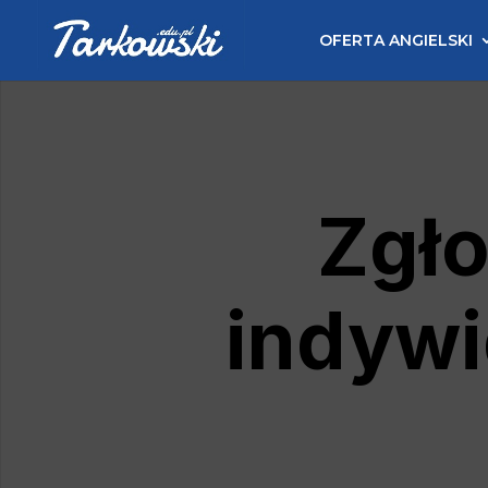
OFERTA ANGIELSKI
Zgło
indyw