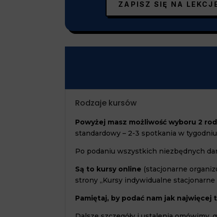
ZAPISZ SIĘ NA LEKCJ
Rodzaje kursów
Powyżej masz możliwość wyboru 2 rod
standardowy – 2-3 spotkania w tygodniu
Po podaniu wszystkich niezbędnych dany
Są to kursy online
(stacjonarne organi
strony „Kursy indywidualne stacjonarne 
P
amiętaj, by podać nam jak najwięcej 
Dalsze szczegóły i ustalenia omówimy, 