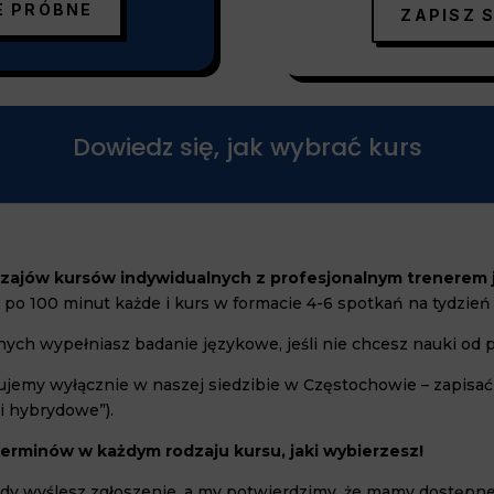
E PRÓBNE
ZAPISZ 
Dowiedz się, jak wybrać kurs
zajów kursów indywidualnych z profesjonalnym trenerem
 po 100 minut każde i kurs w formacie 4-6 spotkań na tydzień
ch wypełniasz badanie językowe, jeśli nie chcesz nauki od 
zujemy wyłącznie w naszej siedzibie w Częstochowie – zapisa
i hybrydowe”).
terminów w każdym rodzaju kursu, jaki wybierzesz!
gdy wyślesz zgłoszenie, a my potwierdzimy, że mamy dostępne