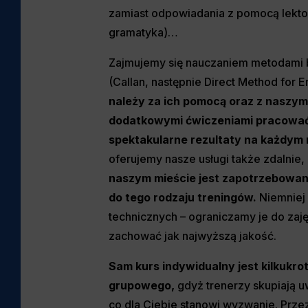
zamiast odpowiadania z pomocą lektor
gramatyka)…
Zajmujemy się nauczaniem metodami
(Callan, następnie Direct Method for En
należy za ich pomocą oraz z naszym
dodatkowymi ćwiczeniami pracować
spektakularne rezultaty na każdym 
oferujemy nasze usługi także zdalnie,
naszym mieście jest zapotrzebowani
do tego rodzaju treningów.
Niemniej
technicznych – ograniczamy je do zaj
zachować jak najwyższą jakość.
Sam kurs indywidualny jest kilkukro
grupowego,
gdyż trenerzy skupiają u
co dla Ciebie stanowi wyzwanie. Prze