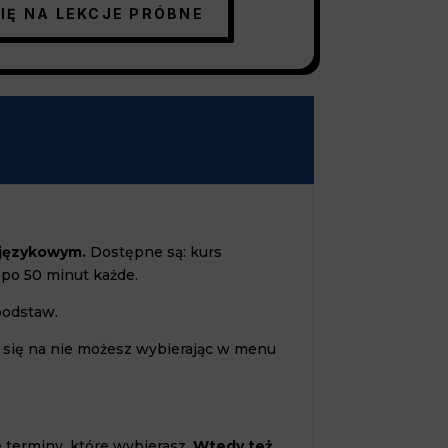
SIĘ NA LEKCJE PRÓBNE
 językowym.
Dostępne są: kurs
 po 50 minut każde.
podstaw.
ć się na nie możesz wybierając w menu
 terminy, które wybierasz.
Wtedy też