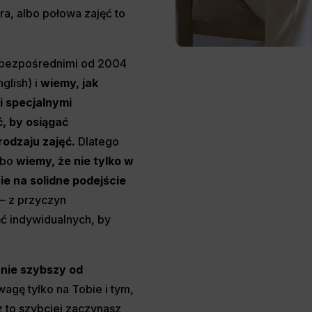
a, albo połowa zajęć to
 bezpośrednimi od 2004
glish) i
wiemy, jak
i specjalnymi
, by osiągać
rodzaju zajęć.
Dlatego
 bo
wiemy, że nie tylko w
e na solidne podejście
 – z przyczyn
ęć indywidualnych, by
tnie szybszy od
wagę tylko na Tobie i tym,
z to szybciej zaczynasz