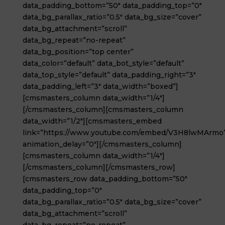
data_padding_bottom=”50″ data_padding_top=”0″
data_bg_parallax_ratio=”0.5″ data_bg_size=”cover”
data_bg_attachment=”scroll”
data_bg_repeat=”no-repeat”
data_bg_position=”top center”
data_color=”default” data_bot_style=”default”
data_top_style=”default” data_padding_right=”3″
data_padding_left=”3″ data_width=”boxed”]
[cmsmasters_column data_width=”1/4″]
[/cmsmasters_column][cmsmasters_column
data_width=”1/2″][cmsmasters_embed
link=”https://www.youtube.com/embed/V3H8lwMArmo
animation_delay=”0″][/cmsmasters_column]
[cmsmasters_column data_width=”1/4″]
[/cmsmasters_column][/cmsmasters_row]
[cmsmasters_row data_padding_bottom=”50″
data_padding_top=”0″
data_bg_parallax_ratio=”0.5″ data_bg_size=”cover”
data_bg_attachment=”scroll”