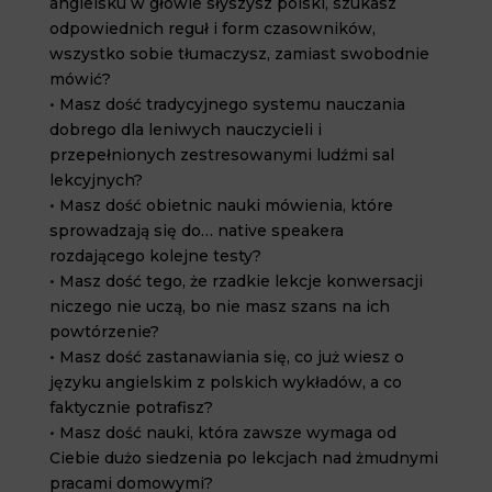
angielsku w głowie słyszysz polski, szukasz
odpowiednich reguł i form czasowników,
wszystko sobie tłumaczysz, zamiast swobodnie
mówić?
• Masz dość tradycyjnego systemu nauczania
dobrego dla leniwych nauczycieli i
przepełnionych zestresowanymi ludźmi sal
lekcyjnych?
• Masz dość obietnic nauki mówienia, które
sprowadzają się do… native speakera
rozdającego kolejne testy?
• Masz dość tego, że rzadkie lekcje konwersacji
niczego nie uczą, bo nie masz szans na ich
powtórzenie?
• Masz dość zastanawiania się, co już wiesz o
języku angielskim z polskich wykładów, a co
faktycznie potrafisz?
• Masz dość nauki, która zawsze wymaga od
Ciebie dużo siedzenia po lekcjach nad żmudnymi
pracami domowymi?