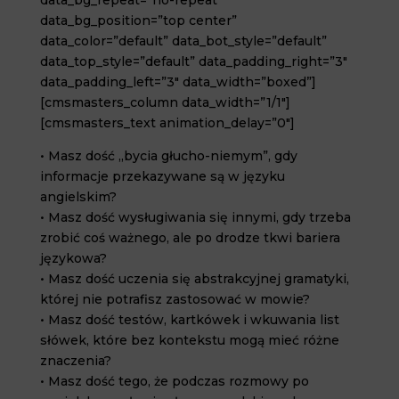
data_bg_repeat=”no-repeat”
data_bg_position=”top center”
data_color=”default” data_bot_style=”default”
data_top_style=”default” data_padding_right=”3″
data_padding_left=”3″ data_width=”boxed”]
[cmsmasters_column data_width=”1/1″]
[cmsmasters_text animation_delay=”0″]
• Masz dość „bycia głucho-niemym”, gdy
informacje przekazywane są w języku
angielskim?
• Masz dość wysługiwania się innymi, gdy trzeba
zrobić coś ważnego, ale po drodze tkwi bariera
językowa?
• Masz dość uczenia się abstrakcyjnej gramatyki,
której nie potrafisz zastosować w mowie?
• Masz dość testów, kartkówek i wkuwania list
słówek, które bez kontekstu mogą mieć różne
znaczenia?
• Masz dość tego, że podczas rozmowy po