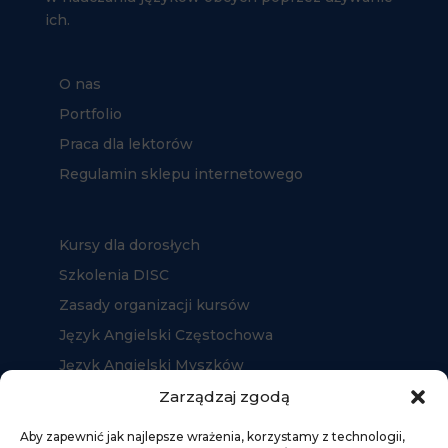
ich.
O nas
Portfolio
Praca dla lektorów
Regulamin sklepu internetowego
Kursy dla dorosłych
Szkolenia DISC
Zasady organizacji kursów
Język Angielski Częstochowa
Język Angielski Myszków
Język Angielski Kłobuck
Zarządzaj zgodą
Aby zapewnić jak najlepsze wrażenia, korzystamy z technologii,