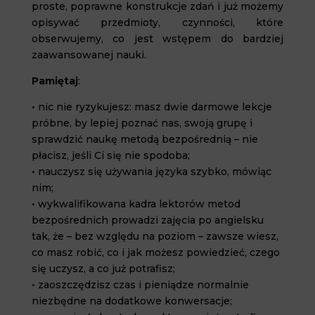
proste, poprawne konstrukcje zdań i już możemy
opisywać przedmioty, czynności, które
obserwujemy, co jest wstępem do bardziej
zaawansowanej nauki.
Pamiętaj
:
• nic nie ryzykujesz: masz dwie darmowe lekcje
próbne, by lepiej poznać nas, swoją grupę i
sprawdzić naukę metodą bezpośrednią – nie
płacisz, jeśli Ci się nie spodoba;
• nauczysz się używania języka szybko, mówiąc
nim;
• wykwalifikowana kadra lektorów metod
bezpośrednich prowadzi zajęcia po angielsku
tak, że – bez względu na poziom – zawsze wiesz,
co masz robić, co i jak możesz powiedzieć, czego
się uczysz, a co już potrafisz;
• zaoszczędzisz czas i pieniądze normalnie
niezbędne na dodatkowe konwersacje;