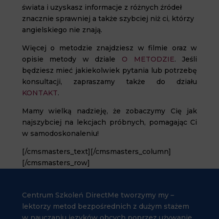
świata i uzyskasz informacje z różnych źródeł
znacznie sprawniej a także szybciej niż ci, którzy
angielskiego nie znają.
Więcej o metodzie znajdziesz w filmie oraz w
opisie metody w dziale
O METODZIE
. Jeśli
będziesz mieć jakiekolwiek pytania lub potrzebę
konsultacji, zapraszamy także do działu
KONTAKT
.
Mamy wielką nadzieję, że zobaczymy Cię jak
najszybciej na lekcjach próbnych, pomagając Ci
w samodoskonaleniu!
[/cmsmasters_text][/cmsmasters_column]
[/cmsmasters_row]
Centrum Szkoleń DirectMe tworzymy my –
lektorzy metod bezpośrednich z dużym stażem
w nauczaniu języków obcych poprzez używanie