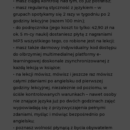
• masz ciągłą kontrolę nad tym, co już potrafisz;
• masz regularną styczność z językiem – w
grupach spotykamy się 2 razy w tygodniu po 2
godziny lekcyjne (razem 100 min.);
• do podręcznika (jego koszt to tylko: 42,90 zł na
ok. 5 m-cy nauki) dostaniesz płytę z nagraniami
MP3 wszystkiego tego, co robione jest na lekcji;
• masz także darmowy indywidualny kod dostępu
do olbrzymiej multimedialnej platformy e-
learningowej doskonale zsynchronizowanej z
każdą lekcją w książce;
• na lekcji mówisz, mówisz i jeszcze raz mówisz
całymi zdaniami po angielsku od pierwszej
godziny lekcyjnej, niezależnie od poziomu, w
ściśle kontrolowanych warunkach – nawet osoby
nie znające języka już po dwóch godzinach zajęć
wypowiadają się z przyzwyczajenia pełnymi
zdaniami, myśląc i mówiąc bezpośrednio po
angielsku;
• poznasz wolność płynącą z bycia obywatelem