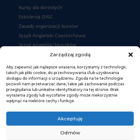
Kursy dla dorosłych
Szkolenia DISC
Zasady organizacji kursów
Język Angielski Częstochowa
Język Angielski Myszków
Język Angielski Kłobuck
Zarządzaj zgodą
Aby zapewnić jak najlepsze wrażenia, korzystamy z technologii,
takich jak pliki cookie, do przechowywania i/lub uzyskiwania
dostępu do informacji o urządzeniu. Zgoda na te technologie
pozwoli nam przetwarzać dane, takie jak zachowanie podczas
przeglądania lub unikalne identyfikatory na tej stronie. Brak
wyrażenia zgody lub wycofanie zgody może niekorzystnie
wpłynąć na niektóre cechy i funkcje.
Akceptuję
Odmów