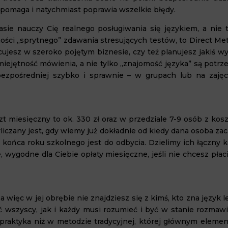
 pomaga i natychmiast poprawia wszelkie błędy.
asie nauczy Cię realnego posługiwania się językiem, a nie t
ości „sprytnego” zdawania stresujących testów, to Direct Me
acujesz w szeroko pojętym biznesie, czy też planujesz jakiś w
umiejętność mówienia, a nie tylko „znajomość języka” są potr
zpośredniej szybko i sprawnie – w grupach lub na zajęc
zt miesięczny to ok. 330 zł oraz w przedziale 7-9 osób z kos
liczany jest, gdy wiemy już dokładnie od kiedy dana osoba za
końca roku szkolnego jest do odbycia. Dzielimy ich łączny k
 wygodne dla Ciebie opłaty miesięczne, jeśli nie chcesz płac
więc w jej obrębie nie znajdziesz się z kimś, kto zna język l
ć wszyscy, jak i każdy musi rozumieć i być w stanie rozmawi
praktyka niż w metodzie tradycyjnej, której głównym eleme