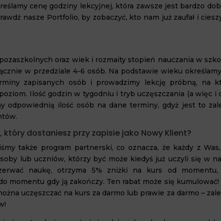
kreślamy cenę godziny lekcyjnej, która zawsze jest bardzo do
awdź nasze Portfolio, by zobaczyć, kto nam już zaufał i ciesz
i pozaszkolnych oraz wiek i rozmaity stopień nauczania w szk
ącznie w przedziale 4-6 osób. Na podstawie wieku określamy,
miny zapisanych osób i prowadzimy lekcję próbną, na kt
oziom. Ilość godzin w tygodniu i tryb uczęszczania (a więc i
y odpowiednią ilość osób na dane terminy, gdyż jest to zal
ntów.
 który dostaniesz przy zapisie jako Nowy Klient?
śmy także program partnerski, co oznacza, że każdy z Was,
oby lub uczniów, którzy być może kiedyś już uczyli się w na
przerwać naukę, otrzyma 5% zniżki na kurs od momentu,
o momentu gdy ją zakończy. Ten rabat może się kumulować! 
 można uczęszczać na kurs za darmo lub prawie za darmo – zal
w!