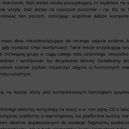
 kserówek. Jeśli jesteś osobą początkującą, to będziesz na s
nie uczyły. Jeśli jesteś na wyższym poziomie – np. B2, to 
entować ten poziom, rozwijając wspólnie dalsze kompete
 masz dwa, niezobowiązujące do niczego zajęcia próbne, k
, gdy wyrazisz chęć kontynuacji. Takie lekcje przysługują n
ub istniejącej grupy w ciągu całego roku szkolnego. Wszystko
iedzieć i spróbować, by decydować łatwiej. Doradzamy je
większe szanse szybko rozpocząć zajęcia w tworzonych wła
 roku szkolnym.
 się na kursie, który jest kompleksowym treningiem język
órego lektorzy korzystają na lekcji, a w nim płytę CD z lekc
otężnej platformy e-learningowej. Na platformie twórcy me
zeń idealnie dopasowanych do każdego fragmentu podręczn