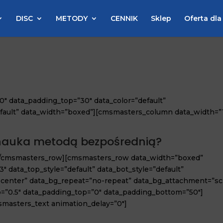
DISC
METODY
CENNIK
Sklep
Oferta dla
 data_padding_top=”30″ data_color=”default”
default” data_width=”boxed”][cmsmasters_column data_width=”1
nauka metodą bezpośrednią?
[/cmsmasters_row][cmsmasters_row data_width=”boxed”
″ data_top_style=”default” data_bot_style=”default”
p center” data_bg_repeat=”no-repeat” data_bg_attachment=”scr
io=”0.5″ data_padding_top=”0″ data_padding_bottom=”50″]
masters_text animation_delay=”0″]