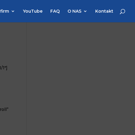
 firm
YouTube
FAQ
O NAS
Kontakt
/1″]
oll”