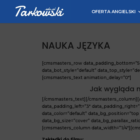
OFERTA ANGIELSKI
NAUKA JĘZYKA
[cmsmasters_row data_padding_bottom=”50″
data_bot_style=”default” data_top_style=”
[cmsmasters_text animation_delay=”0″]
Jak wygląda 
[/cmsmasters_text][/cmsmasters_column]
data_padding_left=”3″ data_padding_right=”3
data_color=”default” data_bg_position=”to
data_bg_size=”cover” data_bg_parallax_rat
[cmsmasters_column data_width=”1/4″][cms
Zakładki do filmu: