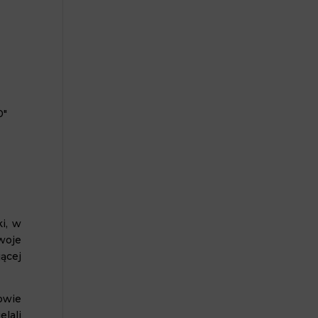
0″
i, w
woje
ącej
owie
lali