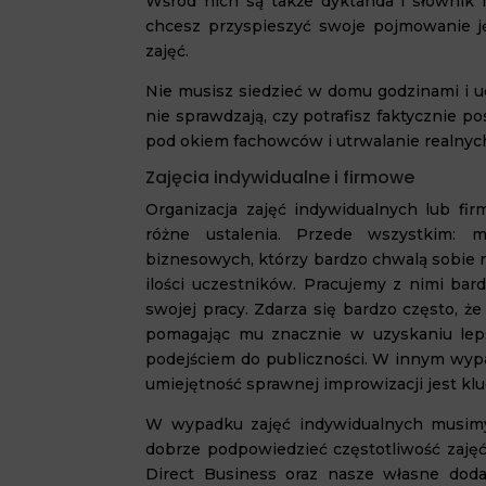
Wśród nich są także dyktanda i słownik i
chcesz przyspieszyć swoje pojmowanie j
zajęć.
Nie musisz siedzieć w domu godzinami i uc
nie sprawdzają, czy potrafisz faktycznie p
pod okiem fachowców i utrwalanie realnyc
Zajęcia indywidualne i firmowe
Organizacja zajęć indywidualnych lub fir
różne ustalenia. Przede wszystkim: 
biznesowych, którzy bardzo chwalą sobie 
ilości uczestników. Pracujemy z nimi bar
swojej pracy. Zdarza się bardzo często, 
pomagając mu znacznie w uzyskaniu leps
podejściem do publiczności. W innym wyp
umiejętność sprawnej improwizacji jest k
W wypadku zajęć indywidualnych musimy
dobrze podpowiedzieć częstotliwość zajęć
Direct Business oraz nasze własne doda