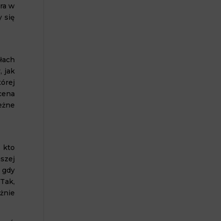
bra w
y się
ołach
 jak
órej
 cena
eżne
 kto
szej
 gdy
Tak,
eżnie