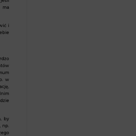
eśli
e ma
ić i
iebie
rdzo
ntów
imum
p. w
cję,
dnim
dzie
, by
 np.
zego