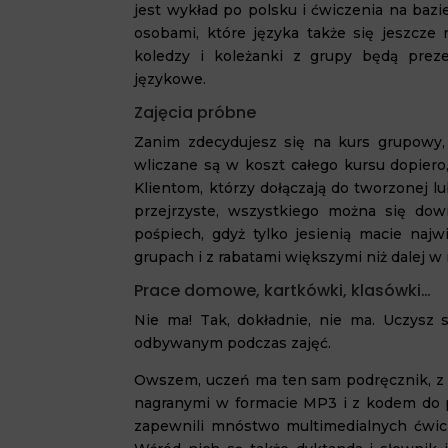
jest wykład po polsku i ćwiczenia na bazie
osobami, które języka także się jeszcze 
koledzy i koleżanki z grupy będą prez
językowe.
Zajęcia próbne
Zanim zdecydujesz się na kurs grupowy,
wliczane są w koszt całego kursu dopiero
Klientom, którzy dołączają do tworzonej l
przejrzyste, wszystkiego można się dow
pośpiech, gdyż tylko jesienią macie naj
grupach i z rabatami większymi niż dalej w
Prace domowe, kartkówki, klasówki…
Nie ma! Tak, dokładnie, nie ma. Uczysz
odbywanym podczas zajęć.
Owszem, uczeń ma ten sam podręcznik, z kt
nagranymi w formacie MP3 i z kodem do p
zapewnili mnóstwo multimedialnych ćwic