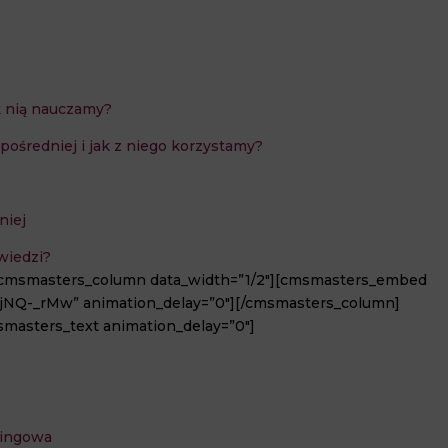
k nią nauczamy?
ośredniej i jak z niego korzystamy?
niej
wiedzi?
[cmsmasters_column data_width=”1/2″][cmsmasters_embed
jNQ-_rMw” animation_delay=”0″][/cmsmasters_column]
masters_text animation_delay=”0″]
ningowa