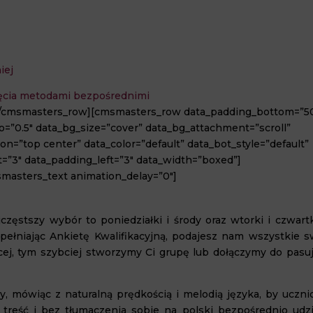
iej
jęcia metodami bezpośrednimi
[/cmsmasters_row][cmsmasters_row data_padding_bottom=”5
o=”0.5″ data_bg_size=”cover” data_bg_attachment=”scroll”
n=”top center” data_color=”default” data_bot_style=”default”
t=”3″ data_padding_left=”3″ data_width=”boxed”]
masters_text animation_delay=”0″]
zęstszy wybór to poniedziałki i środy oraz wtorki i czwartk
ypełniając Ankietę Kwalifikacyjną, podajesz nam wszystkie s
cej, tym szybciej stworzymy Ci grupę lub dołączymy do pasuj
, mówiąc z naturalną prędkością i melodią języka, by uczni
 treść i bez tłumaczenia sobie na polski bezpośrednio udzie