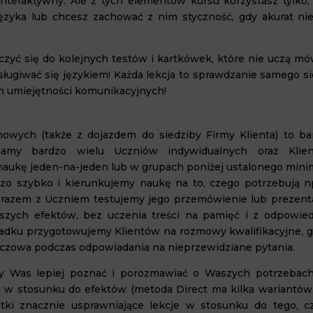
nteraktywny. Ale z tych elementów kursu korzystasz tylko, j
ęzyka lub chcesz zachować z nim styczność, gdy akurat ni
zyć się do kolejnych testów i kartkówek, które nie uczą mów
osługiwać się językiem! Każda lekcja to sprawdzanie samego s
h umiejętności komunikacyjnych!
mowych (także z dojazdem do siedziby Firmy Klienta) to ba
mamy bardzo wielu Uczniów indywidualnych oraz Klie
naukę jeden-na-jeden lub w grupach poniżej ustalonego min
dzo szybko i kierunkujemy naukę na to, czego potrzebują n
że razem z Uczniem testujemy jego przemówienie lub prezenta
zych efektów, bez uczenia treści na pamięć i z odpowie
adku przygotowujemy Klientów na rozmowy kwalifikacyjne, g
luczowa podczas odpowiadania na nieprzewidziane pytania.
 Was lepiej poznać i porozmawiać o Waszych potrzebach
 w stosunku do efektów (metoda Direct ma kilka wariantów,
tki znacznie usprawniające lekcje w stosunku do tego, c