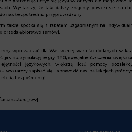
mi nie potrzebują uczyć się języków obcych, ale mogą znać ko
sach. Wystarczy, że taki dalszy znajomy powoła się na da
ał do nas bezpośrednio przyprowadzony.
irm także spotka się z rabatem uzgadnianym na indywidual
ne przedsiębiorstwo zamówi.
cemy wprowadzać dla Was więcej wartości dodanych w ka
ić, jak np. symulacyjne gry RPG, specjalne ćwiczenia zwiększ
iejętności językowych, większą ilość pomocy pozalekcy
– wystarczy zapisać się i sprawdzić nas na lekcjach próbnyc
etodą bezpośrednią!
[/cmsmasters_row]