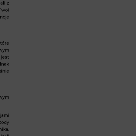
ali z
Twoi
ncje
tóre
owym
 jest
dnak
śnie
owym
jami
tody
ika.