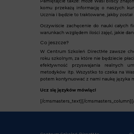
Pamiętajcie także: może Wasi bliscy znajo
komu przekażą informację o naszych kur
Ucznia i będzie to traktowane, jakby zost
Oczywiście zachęcenie do nauki całych f
warunkach względem ilości zajęć, jakie da
Co jeszcze?
W Centrum Szkoleń DirectMe zawsze ch
roku szkolnym, za które nie będziecie płac
efektywność przyswajania realnych um
metodyków itp. Wszystko to czeka na Was 
potem kontynuować z nami naukę języka m
Ucz się języków mówiąc!
[/cmsmasters_text][/cmsmasters_column]