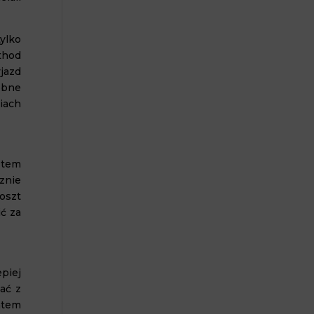
ylko
thod
yjazd
zebne
iach
ztem
cznie
oszt
ić za
epiej
ać z
ntem