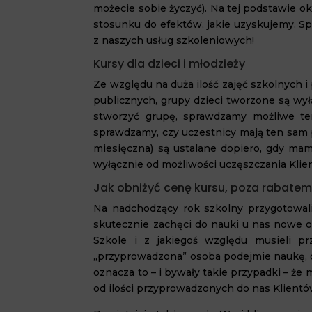
możecie sobie życzyć). Na tej podstawie o
stosunku do efektów, jakie uzyskujemy. Spr
z naszych usług szkoleniowych!
Kursy dla dzieci i młodzieży
Ze względu na duża ilość zajęć szkolnych 
publicznych, grupy dzieci tworzone są wył
stworzyć grupę, sprawdzamy możliwe ter
sprawdzamy, czy uczestnicy mają ten sam p
miesięczna) są ustalane dopiero, gdy mam
wyłącznie od możliwości uczęszczania Klie
Jak obniżyć cenę kursu, poza rabatem,
Na nadchodzący rok szkolny przygotowali
skutecznie zachęci do nauki u nas nowe os
Szkole i z jakiegoś względu musieli 
„przyprowadzona” osoba podejmie naukę, d
oznacza to – i bywały takie przypadki – że
od ilości przyprowadzonych do nas Klientó