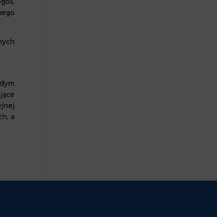
goś,
nego
nych
żdym
ające
jnej
h, a