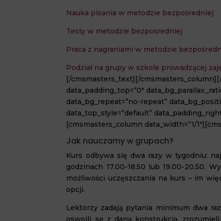
Nauka pisania w metodzie bezpośredniej
Testy w metodzie bezpośredniej
Praca z nagraniami w metodzie bezpośredn
Podział na grupy w szkole prowadzącej za
[/cmsmasters_text][/cmsmasters_column]
data_padding_top=”0″ data_bg_parallax_rati
data_bg_repeat=”no-repeat” data_bg_positio
data_top_style=”default” data_padding_righ
[cmsmasters_column data_width=”1/1″][cms
Jak nauczamy w grupach?
Kurs odbywa się dwa razy w tygodniu: najc
godzinach 17.00-18.50 lub 19.00-20.50. W
możliwości uczęszczania na kurs – im wię
opcji.
Lektorzy zadają pytania minimum dwa razy
oswoili sę z daną konstrukcją, zrozumieli