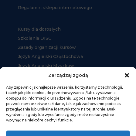
Regulamin sklepu internetowego
Kursy dla dorosłych
Szkolenia DISC
Zasady organizacji kursów
Język Angielski Częstochowa
Język Angielski Myszków
Język Angielski Kłobuck
Zarządzaj zgodą
Aby zapewnić jak najlepsze wrażenia, korzystamy z technologii,
takich jak pliki cookie, do przechowywania i/lub uzyskiwania
dostępu do informacji o urządzeniu. Zgoda na te technologie
pozwoli nam przetwarzać dane, takie jak zachowanie podczas
przeglądania lub unikalne identyfikatory na tej stronie. Brak
wyrażenia zgody lub wycofanie zgody może niekorzystnie
wpłynąć na niektóre cechy i funkcje.