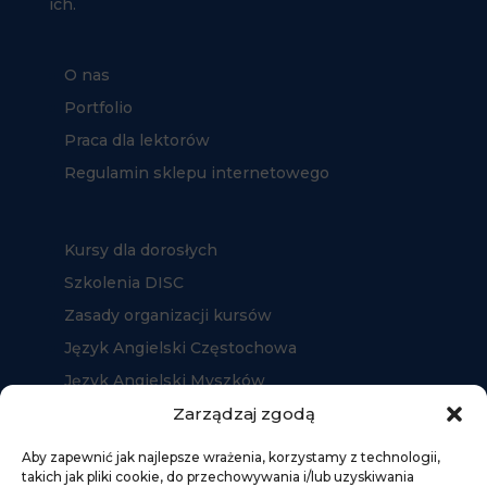
ich.
O nas
Portfolio
Praca dla lektorów
Regulamin sklepu internetowego
Kursy dla dorosłych
Szkolenia DISC
Zasady organizacji kursów
Język Angielski Częstochowa
Język Angielski Myszków
Język Angielski Kłobuck
Zarządzaj zgodą
Aby zapewnić jak najlepsze wrażenia, korzystamy z technologii,
takich jak pliki cookie, do przechowywania i/lub uzyskiwania