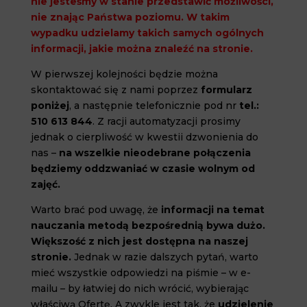
nie jesteśmy w stanie przedstawić możliwości,
nie znając Państwa poziomu. W takim
wypadku udzielamy takich samych ogólnych
informacji, jakie można znaleźć na stronie.
W pierwszej kolejności będzie można
skontaktować się z nami poprzez
formularz
poniżej
, a następnie telefonicznie pod nr
tel.:
510 613 844
.
Z racji automatyzacji prosimy
jednak o cierpliwość w kwestii dzwonienia do
nas –
na wszelkie nieodebrane połączenia
będziemy oddzwaniać w czasie wolnym od
zajęć.
Warto brać pod uwagę, że
informacji na temat
nauczania metodą bezpośrednią bywa dużo.
Większość z nich jest dostępna na naszej
stronie.
Jednak w razie dalszych pytań, warto
mieć wszystkie odpowiedzi na piśmie – w e-
mailu – by łatwiej do nich wrócić, wybierając
właściwą Ofertę. A zwykle jest tak, że
udzielenie