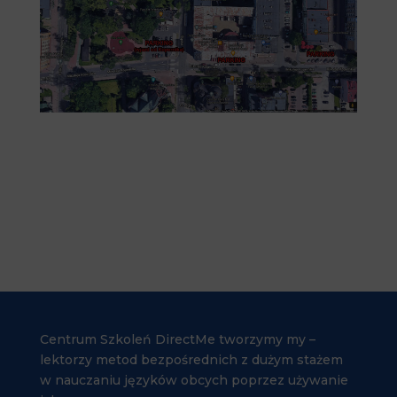
Mapa_Easy-Resize.com
Centrum Szkoleń DirectMe tworzymy my –
lektorzy metod bezpośrednich z dużym stażem
w nauczaniu języków obcych poprzez używanie