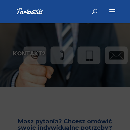
KONTAKT2
Masz pytania? Chcesz omówić
swoje indywidualne potrzeby?