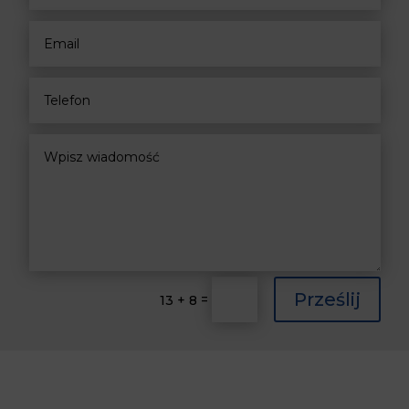
Prześlij
=
13 + 8