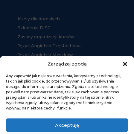
Kursy dla dorosłych
Szkolenia DISC
Zasady organizacji kursów
Język Angielski Częstochowa
Język Angielski Myszków
Język Angielski Kłobuck
Zarządzaj zgodą
Aby zapewnić jak najlepsze wrażenia, korzystamy z technologii,
takich jak pliki cookie, do przechowywania i/lub uzyskiwania
dostępu do informacji o urządzeniu. Zgoda na te technologie
pozwoli nam przetwarzać dane, takie jak zachowanie podczas
przeglądania lub unikalne identyfikatory na tej stronie. Brak
wyrażenia zgody lub wycofanie zgody może niekorzystnie
wpłynąć na niektóre cechy i funkcje.
Akceptuję