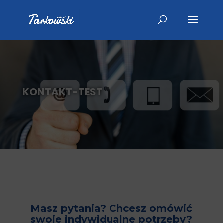
KONTAKT-TEST
Masz pytania? Chcesz omówić
swoje indywidualne potrzeby?