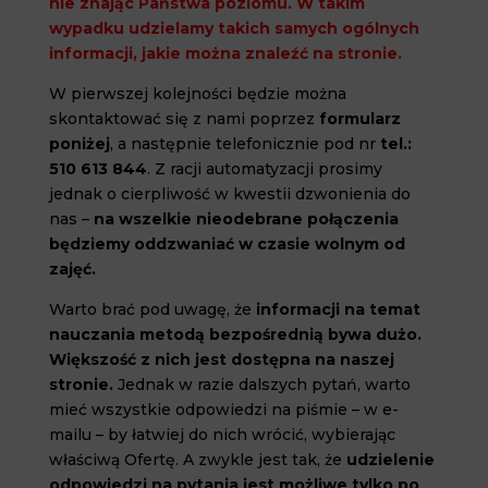
nie znając Państwa poziomu. W takim
wypadku udzielamy takich samych ogólnych
informacji, jakie można znaleźć na stronie.
W pierwszej kolejności będzie można
skontaktować się z nami poprzez
formularz
poniżej
, a następnie telefonicznie pod nr
tel.:
510 613 844
.
Z racji automatyzacji prosimy
jednak o cierpliwość w kwestii dzwonienia do
nas –
na wszelkie nieodebrane połączenia
będziemy oddzwaniać w czasie wolnym od
zajęć.
Warto brać pod uwagę, że
informacji na temat
nauczania metodą bezpośrednią bywa dużo.
Większość z nich jest dostępna na naszej
stronie.
Jednak w razie dalszych pytań, warto
mieć wszystkie odpowiedzi na piśmie – w e-
mailu – by łatwiej do nich wrócić, wybierając
właściwą Ofertę. A zwykle jest tak, że
udzielenie
odpowiedzi na pytania jest możliwe tylko po