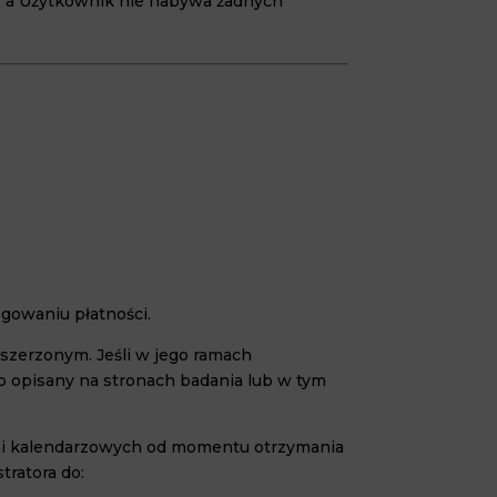
, a Użytkownik nie nabywa żadnych
ięgowaniu płatności.
szerzonym. Jeśli w jego ramach
b opisany na stronach badania lub w tym
 dni kalendarzowych od momentu otrzymania
ratora do: