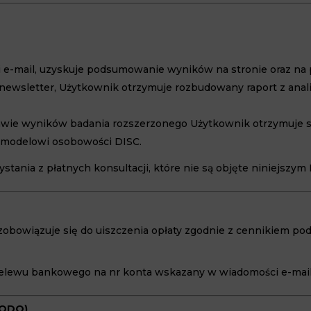
 i e-mail, uzyskuje podsumowanie wyników na stronie oraz na 
 newsletter, Użytkownik otrzymuje rozbudowany raport z anali
awie wyników badania rozszerzonego Użytkownik otrzymuje 
 modelowi osobowości DISC.
tania z płatnych konsultacji, które nie są objęte niniejszym
j, zobowiązuje się do uiszczenia opłaty zgodnie z cennikiem 
rzelewu bankowego na nr konta wskazany w wiadomości e-mai
RODO)