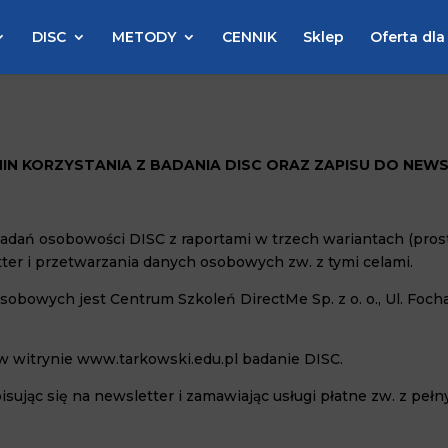
DISC
METODY
CENNIK
Sklep
Oferta dla
IN KORZYSTANIA Z BADANIA DISC ORAZ ZAPISU DO NEW
 badań osobowości DISC z raportami w trzech wariantach (pros
tter i przetwarzania danych osobowych zw. z tymi celami.
sobowych jest Centrum Szkoleń DirectMe Sp. z o. o., Ul. Foch
w witrynie www.tarkowski.edu.pl badanie DISC.
isując się na newsletter i zamawiając usługi płatne zw. z peł