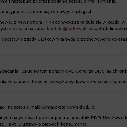
nie i następuje poprzez podanie adresu e-mail i imienia.
promocyjne oraz informacje o nowych usługach.
nować z newslettera – link do wypisu znajduje się w każdej 
ysłanie maila na adres
kontakt@tarkowski.edu.pl
lub listowni
a podstawie zgody Użytkownika będą przechowywane do czasu j
h badania i usług (w tym poradnik PDF, analiza DISC) są chro
ępnianie osobom trzecim lub wykorzystywanie w celach komerc
cji na adres e-mail: kontakt@tarkowski.edu.pl.
ych natychmiast po zakupie (np. poradnik PDF), Użytkownik
st. 1, pkt 13 ustawy o prawach konsumenta.