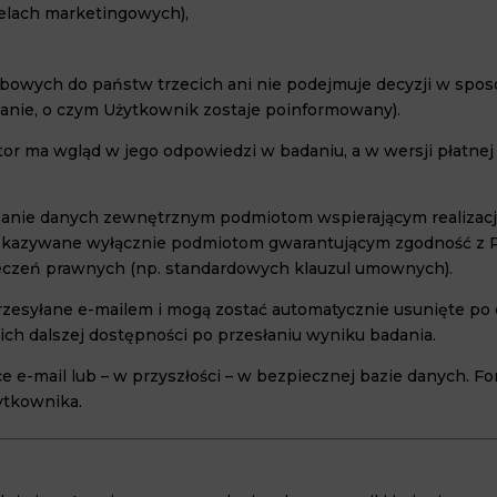
elach marketingowych),
sobowych do państw trzecich ani nie podejmuje decyzji w sp
owanie, o czym Użytkownik zostaje poinformowany).
tor ma wgląd w jego odpowiedzi w badaniu, a w wersji płatnej
rzanie danych zewnętrznym podmiotom wspierającym realiza
rzekazywane wyłącznie podmiotom gwarantującym zgodność z 
czeń prawnych (np. standardowych klauzul umownych).
rzesyłane e-mailem i mogą zostać automatycznie usunięte po
ich dalszej dostępności po przesłaniu wyniku badania.
-mail lub – w przyszłości – w bezpiecznej bazie danych. For
ytkownika.