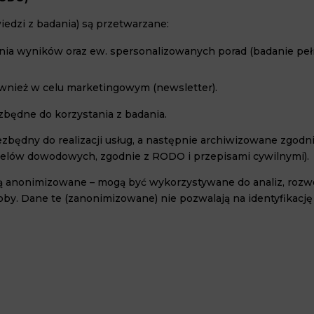
iedzi z badania) są przetwarzane:
zenia wyników oraz ew. spersonalizowanych porad (badanie peł
wnież w celu marketingowym (newsletter).
zbędne do korzystania z badania.
zbędny do realizacji usług, a następnie archiwizowane zgod
a celów dowodowych, zgodnie z RODO i przepisami cywilnymi).
ą anonimizowane – mogą być wykorzystywane do analiz, rozwoj
soby. Dane te (zanonimizowane) nie pozwalają na identyfika