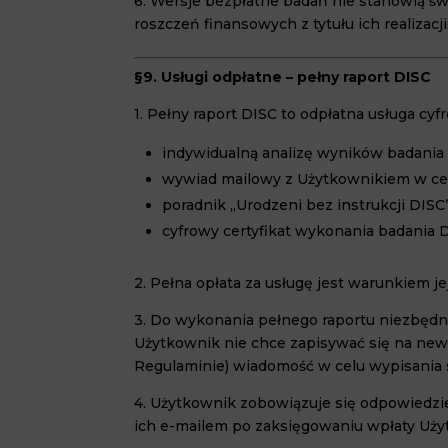
6. Wersje bezpłatne badań nie stanowią ś
roszczeń finansowych z tytułu ich realizacji
§9. Usługi odpłatne – pełny raport DISC
1. Pełny raport DISC to odpłatna usługa cyf
indywidualną analizę wyników badania
wywiad mailowy z Użytkownikiem w ce
poradnik „Urodzeni bez instrukcji DISC”
cyfrowy certyfikat wykonania badania D
2. Pełna opłata za usługę jest warunkiem jej
3. Do wykonania pełnego raportu niezbędn
Użytkownik nie chce zapisywać się na news
Regulaminie) wiadomość w celu wypisania si
4. Użytkownik zobowiązuje się odpowiedzi
ich e-mailem po zaksięgowaniu wpłaty Uży