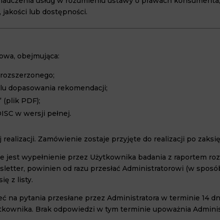
wiadczenia usług w rozumieniu ustawy o prawach konsumenta
, jakości lub dostępności.
rowa, obejmująca:
 rozszerzonego;
lu dopasowania rekomendacji;
 (plik PDF);
ISC w wersji pełnej.
 realizacji. Zamówienie zostaje przyjęte do realizacji po zaks
e jest wypełnienie przez Użytkownika badania z raportem roz
letter, powinien od razu przesłać Administratorowi (w sposó
ę z listy.
eć na pytania przesłane przez Administratora w terminie 14
tkownika. Brak odpowiedzi w tym terminie upoważnia Administ