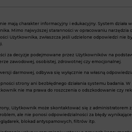
nie mają charakter informacyjny i edukacyjny. System działa 
ka. Mimo najwyższej staranności w opracowaniu narzędzia ora
ci Użytkownika, zwłaszcza jeśli udzielone odpowiedzi nie by
i.
ności za decyzje podejmowane przez Użytkowników na podstaw
ferze zawodowej, osobistej, zdrowotnej czy emocjonalnej.
 wersji darmowej, odbywa się wyłącznie na własną odpowiedzi
stępności strony ani bezbłędnego działania systemu badania. 
tkownik nie ma prawa do roszczenia o odszkodowanie czy reko
rony, Użytkownik może skontaktować się z administratorem 
problem, ale nie ponosi odpowiedzialności za błędy wynikając
glądarek, blokad antyspamowych, filtrów itp.