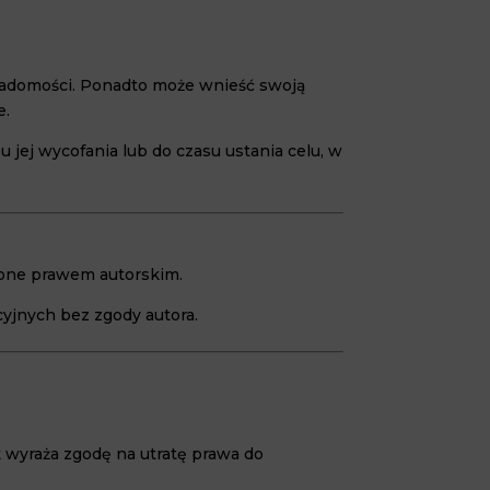
wiadomości. Ponadto może wnieść swoją
e.
ej wycofania lub do czasu ustania celu, w
nione prawem autorskim.
yjnych bez zgody autora.
 wyraża zgodę na utratę prawa do