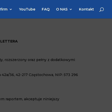
 firm
YouTube
FAQ
O NAS
Kontakt
SLETTERA
ty, rozszerzony oraz pełny z dodatkowymi
a 42a/36, 42-217 Częstochowa, NIP: 573 296
nym raportem, akceptuje niniejszy