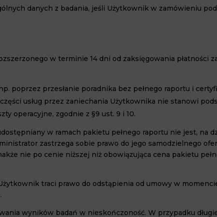
ólnych danych z badania, jeśli Użytkownik w zamówieniu pod
szerzonego w terminie 14 dni od zaksięgowania płatności za
np. poprzez przesłanie poradnika bez pełnego raportu i certyfi
 części usług przez zaniechania Użytkownika nie stanowi pods
ty operacyjne, zgodnie z §9 ust. 9 i 10.
dostępniany w ramach pakietu pełnego raportu nie jest, na d
ministrator zastrzega sobie prawo do jego samodzielnego ofe
nakże nie po cenie niższej niż obowiązująca cena pakietu pełne
 Użytkownik traci prawo do odstąpienia od umowy w momencie ro
.
ywania wyników badań w nieskończoność. W przypadku długie