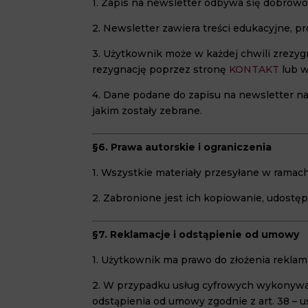
1. Zapis na newsletter odbywa się dobrowol
2. Newsletter zawiera treści edukacyjne, 
3. Użytkownik może w każdej chwili zrezyg
rezygnację poprzez stronę
KONTAKT
lub w
4. Dane podane do zapisu na newsletter n
jakim zostały zebrane.
§6. Prawa autorskie i ograniczenia
1. Wszystkie materiały przesyłane w ramac
2. Zabronione jest ich kopiowanie, udost
§7. Reklamacje i odstąpienie od umowy
1. Użytkownik ma prawo do złożenia reklama
2. W przypadku usług cyfrowych wykonywan
odstąpienia od umowy zgodnie z art. 38 – u