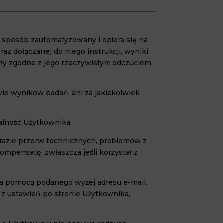
w sposób zautomatyzowany i opiera się na
z dołączanej do niego instrukcji, wyniki
ły zgodne z jego rzeczywistym odczuciem,
ie wyników badań, ani za jakiekolwiek
alność Użytkownika.
W razie przerw technicznych, problemów z
mpensatę, zwłaszcza jeśli korzystał z
za pomocą podanego wyżej adresu e-mail.
e z ustawień po stronie Użytkownika,