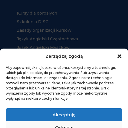
Kursy dla dorosłych
Szkolenia DISC
Zasady organizacji kursów
Język Angielski Częstochowa
Język Angielski Myszków
Język Angielski Kłobuck
Zarządzaj zgodą
Aby zapewnić jak najlepsze wrażenia, korzystamy z technologii,
takich jak pliki cookie, do przechowywania i/lub uzyskiwania
dostępu do informacji o urządzeniu. Zgoda na te technologie
pozwoli nam przetwarzać dane, takie jak zachowanie podczas
przeglądania lub unikalne identyfikatory na tej stronie. Brak
wyrażenia zgody lub wycofanie zgody może niekorzystnie
wpłynąć na niektóre cechy i funkcje.
Akceptuję
Odmów