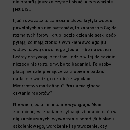
nie potrafią jeszcze czytać i pisać. A tym właśnie
jest DISC.
I jeśli uważasz to za mocne słowa krytyki wobec
powstałych na nim systemów, to zapraszam Cię do
rozmaitych forów i grup, gdzie dziennie setki osób
pytają, co mają zrobić z wynikiem swojego [tu
wstaw nazwę dowolnego „testu” – bo nawet ich
twórcy nazywają je testami, gdzie w tej dziedzinie
niczego nie testujemy, bo to badania]. Te osoby
płacą niemałe pieniądze za zrobienie badań. I
nadal nie wiedzą, co zrobić z wynikami.
Mistrzostwo marketingu? Brak umiejętności
czytania raportów?
Nie wiem, bo u mnie to nie występuje. Moim
zadaniem jest zbadanie sytuacji, zbadanie osób w
nią zamieszanych, wytworzenie porad i/lub planu
szkoleniowego, wdrożenie i sprawdzenie, czy