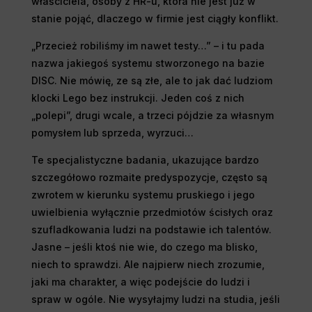
właściciela, osoby z HR-u, która nie jest już w
stanie pojąć, dlaczego w firmie jest ciągły konflikt.
„Przecież robiliśmy im nawet testy…” – i tu pada
nazwa jakiegoś systemu stworzonego na bazie
DISC. Nie mówię, ze są złe, ale to jak dać ludziom
klocki Lego bez instrukcji. Jeden coś z nich
„polepi”, drugi wcale, a trzeci pójdzie za własnym
pomysłem lub sprzeda, wyrzuci…
Te specjalistyczne badania, ukazujące bardzo
szczegółowo rozmaite predyspozycje, często są
zwrotem w kierunku systemu pruskiego i jego
uwielbienia wyłącznie przedmiotów ścisłych oraz
szufladkowania ludzi na podstawie ich talentów.
Jasne – jeśli ktoś nie wie, do czego ma blisko,
niech to sprawdzi. Ale najpierw niech zrozumie,
jaki ma charakter, a więc podejście do ludzi i
spraw w ogóle. Nie wysyłajmy ludzi na studia, jeśli