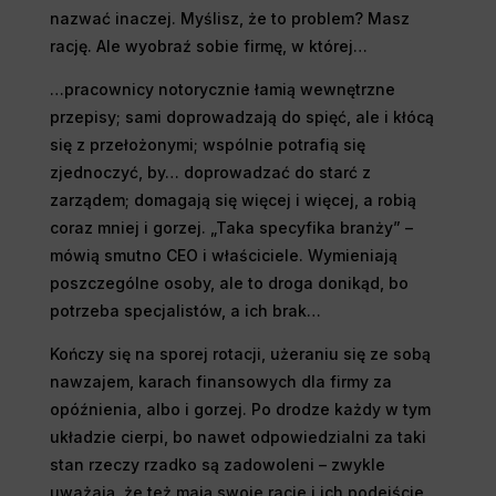
nazwać inaczej. Myślisz, że to problem? Masz
rację. Ale wyobraź sobie firmę, w której…
…pracownicy notorycznie łamią wewnętrzne
przepisy; sami doprowadzają do spięć, ale i kłócą
się z przełożonymi; wspólnie potrafią się
zjednoczyć, by… doprowadzać do starć z
zarządem; domagają się więcej i więcej, a robią
coraz mniej i gorzej. „Taka specyfika branży” –
mówią smutno CEO i właściciele. Wymieniają
poszczególne osoby, ale to droga donikąd, bo
potrzeba specjalistów, a ich brak…
Kończy się na sporej rotacji, użeraniu się ze sobą
nawzajem, karach finansowych dla firmy za
opóźnienia, albo i gorzej. Po drodze każdy w tym
układzie cierpi, bo nawet odpowiedzialni za taki
stan rzeczy rzadko są zadowoleni – zwykle
uważają, że też mają swoje racje i ich podejście