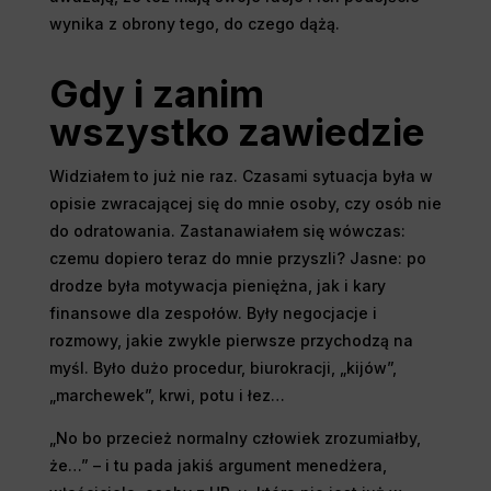
wynika z obrony tego, do czego dążą.
Gdy i zanim
wszystko zawiedzie
Widziałem to już nie raz. Czasami sytuacja była w
opisie zwracającej się do mnie osoby, czy osób nie
do odratowania. Zastanawiałem się wówczas:
czemu dopiero teraz do mnie przyszli? Jasne: po
drodze była motywacja pieniężna, jak i kary
finansowe dla zespołów. Były negocjacje i
rozmowy, jakie zwykle pierwsze przychodzą na
myśl. Było dużo procedur, biurokracji, „kijów”,
„marchewek”, krwi, potu i łez…
„No bo przecież normalny człowiek zrozumiałby,
że…” – i tu pada jakiś argument menedżera,