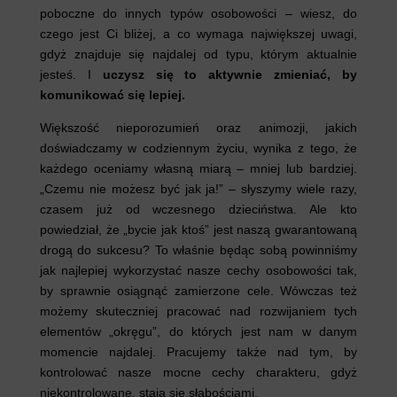
poboczne do innych typów osobowości – wiesz, do
czego jest Ci bliżej, a co wymaga największej uwagi,
gdyż znajduje się najdalej od typu, którym aktualnie
jesteś. I
uczysz się to aktywnie zmieniać, by
komunikować się lepiej.
Większość nieporozumień oraz animozji, jakich
doświadczamy w codziennym życiu, wynika z tego, że
każdego oceniamy własną miarą – mniej lub bardziej.
„Czemu nie możesz być jak ja!” – słyszymy wiele razy,
czasem już od wczesnego dzieciństwa. Ale kto
powiedział, że „bycie jak ktoś” jest naszą gwarantowaną
drogą do sukcesu? To właśnie będąc sobą powinniśmy
jak najlepiej wykorzystać nasze cechy osobowości tak,
by sprawnie osiągnąć zamierzone cele. Wówczas też
możemy skuteczniej pracować nad rozwijaniem tych
elementów „okręgu”, do których jest nam w danym
momencie najdalej. Pracujemy także nad tym, by
kontrolować nasze mocne cechy charakteru, gdyż
niekontrolowane, stają się słabościami.