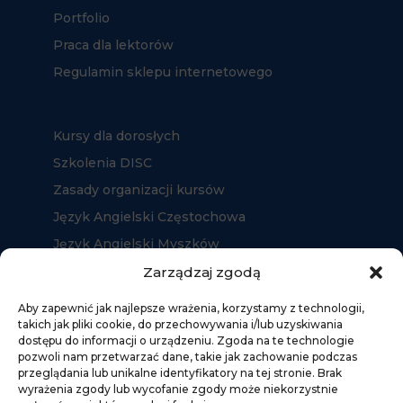
Portfolio
Praca dla lektorów
Regulamin sklepu internetowego
Kursy dla dorosłych
Szkolenia DISC
Zasady organizacji kursów
Język Angielski Częstochowa
Język Angielski Myszków
Język Angielski Kłobuck
Zarządzaj zgodą
Aby zapewnić jak najlepsze wrażenia, korzystamy z technologii,
takich jak pliki cookie, do przechowywania i/lub uzyskiwania
dostępu do informacji o urządzeniu. Zgoda na te technologie
pozwoli nam przetwarzać dane, takie jak zachowanie podczas
przeglądania lub unikalne identyfikatory na tej stronie. Brak
wyrażenia zgody lub wycofanie zgody może niekorzystnie