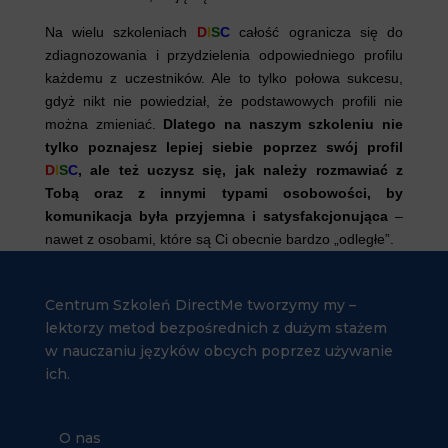
Na wielu szkoleniach
D
I
S
C
całość ogranicza się do
zdiagnozowania i przydzielenia odpowiedniego profilu
każdemu z uczestników. Ale to tylko połowa sukcesu,
gdyż nikt nie powiedział, że podstawowych profili nie
można zmieniać.
Dlatego na naszym szkoleniu nie
tylko poznajesz lepiej siebie poprzez swój profil
D
I
S
C
, ale też uczysz się, jak należy rozmawiać z
Tobą oraz z innymi typami osobowości, by
komunikacja była przyjemna i satysfakcjonująca
–
nawet z osobami, które są Ci obecnie bardzo „odległe”.
Centrum Szkoleń DirectMe tworzymy my –
lektorzy metod bezpośrednich z dużym stażem
w nauczaniu języków obcych poprzez używanie
ich.
O nas